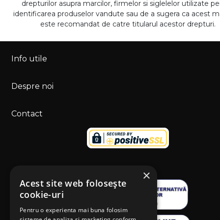
drepturilor asupra marcilor, firmelor si siglelelor utilizate p
identificarea produselor vandute sau de a sugera ca acest 
este recomandat de catre titularul acestor drepturi.
Info utile
Despre noi
Contact
×
Acest site web folosește
cookie-uri
Pentru o experienta mai buna folosim
sisteme de analiza si marketing conform