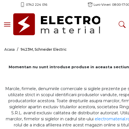
0742 224 016
Luni-Vineri: 08:00-17:0
ELECTRO
Toggle navigation
material
Acasa
9423M, Schneider Electric
Momentan nu sunt introduse produse in aceasta sectiun
Marcile, firmele, denumirile comerciale si siglele prezente pe 
utilizate strict in scopul identificarii produselor vandute, respe
producatorilor acestora. Toate drepturile asupra marcilor, firm
siglelelor apartin exclusiv titularilor acestora, societatea Rin
S.R.L. avand exclusiv calitatea de distribuitor autorizat. Util
marcilor, firmelor si siglelor in cadrul site-ului
electromaterial.r
rolul de a indica afilierea intre acest magazin online si titul