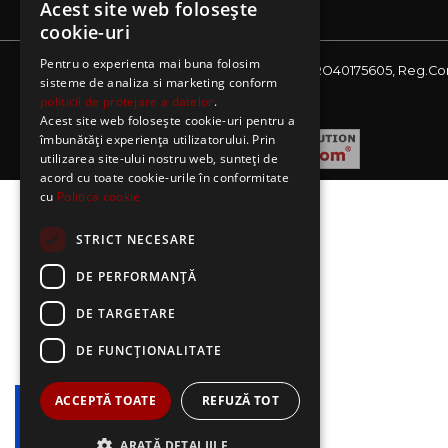
Acest site web folosește
cookie-uri
Pentru o experienta mai buna folosim
Website detinut de AE Sagres SRL, CIF: RO40175605, Reg.Co
sisteme de analiza si marketing conform
J08/2727/2018
politicii de protejare a datelor
.
Acest site web folosește cookie-uri pentru a
îmbunătăți experiența utilizatorului. Prin
utilizarea site-ului nostru web, sunteți de
acord cu toate cookie-urile în conformitate
cu
Politica cookie
STRICT NECESARE
DE PERFORMANȚĂ
DE TARGETARE
DE FUNCŢIONALITATE
ACCEPTĂ TOATE
REFUZĂ TOT
ARATĂ DETALIILE