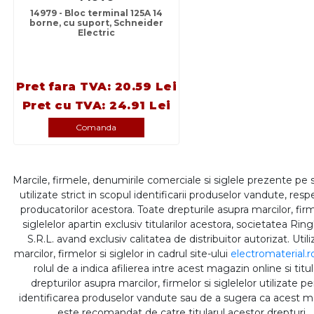
14979 - Bloc terminal 125A 14
borne, cu suport, Schneider
Electric
Pret fara TVA: 20.59 Lei
Pret cu TVA: 24.91 Lei
Comanda
Marcile, firmele, denumirile comerciale si siglele prezente pe 
utilizate strict in scopul identificarii produselor vandute, respe
producatorilor acestora. Toate drepturile asupra marcilor, firm
siglelelor apartin exclusiv titularilor acestora, societatea Rin
S.R.L. avand exclusiv calitatea de distribuitor autorizat. Util
marcilor, firmelor si siglelor in cadrul site-ului
electromaterial.r
rolul de a indica afilierea intre acest magazin online si titul
drepturilor asupra marcilor, firmelor si siglelelor utilizate p
identificarea produselor vandute sau de a sugera ca acest 
este recomandat de catre titularul acestor drepturi.