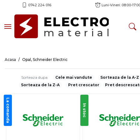
0742 224 016
Luni-Vineri: 08:00-17:0
ELECTRO
Toggle navigation
material
Acasa
Opal, Schneider Electric
Sorteaza dupa:
Cele mai vandute
Sorteaza de la A-Z
Sorteaza de la Z-A
Pret crescator
Pret descrescat
La comanda
In stoc