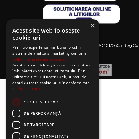
×
Acest site web folosește
cookie-uri
Website detinut de AE Sagres SRL, CIF: RO40175605, Reg.Co
Pentru o experienta mai buna folosim
J08/2727/2018
sisteme de analiza si marketing conform
politicii de protejare a datelor
.
Acest site web folosește cookie-uri pentru a
îmbunătăți experiența utilizatorului. Prin
utilizarea site-ului nostru web, sunteți de
acord cu toate cookie-urile în conformitate
cu
Politica cookie
STRICT NECESARE
DE PERFORMANȚĂ
DE TARGETARE
DE FUNCŢIONALITATE