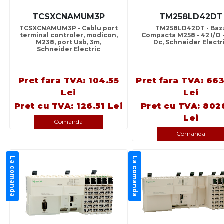
TCSXCNAMUM3P
TM258LD42DT
TCSXCNAMUM3P - Cablu port
TM258LD42DT - Baz
terminal controler, modicon,
Compacta M258 - 42 I/O -
M238, port Usb, 3m,
Dc, Schneider Electr
Schneider Electric
Pret fara TVA: 104.55
Pret fara TVA: 66
Lei
Lei
Pret cu TVA: 126.51 Lei
Pret cu TVA: 802
Lei
Comanda
Comanda
La comanda
La comanda