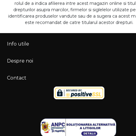
rolul de a indica afilierea intre acest magazin online si titul
drepturilor asupra marcilor, firmelor si siglelelor utilizate p
identificarea produselor vandute sau de a sugera ca acest 
este recomandat de catre titularul acestor drepturi.
Info utile
Despre noi
Contact