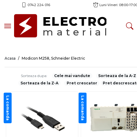
0742 224 016
Luni-Vineri: 08:00-17:0
ELECTRO
Toggle navigation
material
Acasa
Modicon M258, Schneider Electric
Sorteaza dupa:
Cele mai vandute
Sorteaza de la A-Z
Sorteaza de la Z-A
Pret crescator
Pret descrescat
La comanda
La comanda