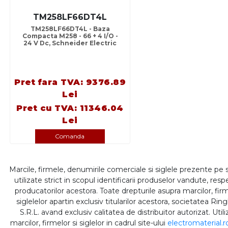
TM258LF66DT4L
TM258LF66DT4L - Baza
Compacta M258 - 66 + 4 I/O -
24 V Dc, Schneider Electric
Pret fara TVA: 9376.89
Lei
Pret cu TVA: 11346.04
Lei
Comanda
Marcile, firmele, denumirile comerciale si siglele prezente pe 
utilizate strict in scopul identificarii produselor vandute, respe
producatorilor acestora. Toate drepturile asupra marcilor, firm
siglelelor apartin exclusiv titularilor acestora, societatea Rin
S.R.L. avand exclusiv calitatea de distribuitor autorizat. Util
marcilor, firmelor si siglelor in cadrul site-ului
electromaterial.r