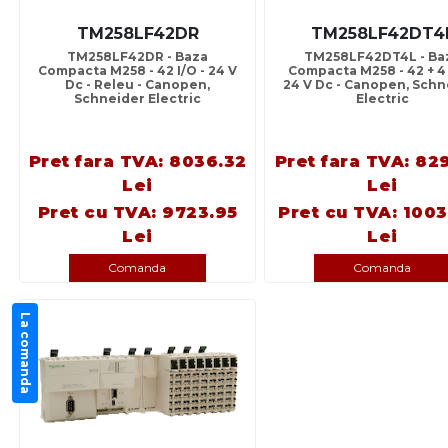
TM258LF42DR
TM258LF42DT4
TM258LF42DR - Baza
TM258LF42DT4L - Ba
Compacta M258 - 42 I/O - 24 V
Compacta M258 - 42 + 4 
Dc - Releu - Canopen,
24 V Dc - Canopen, Schn
Schneider Electric
Electric
Pret fara TVA: 8036.32
Pret fara TVA: 82
Lei
Lei
Pret cu TVA: 9723.95
Pret cu TVA: 1003
Lei
Lei
Comanda
Comanda
La comanda