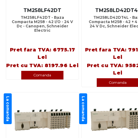
TM258LF42DT
TM258LD42DT4
TM258LF42DT - Baza
TM258LD42DT4L - Ba
Compacta M258 - 42 I/O - 24 V
Compacta M258 - 42 + 4 
Dc - Canopen, Schneider
24 V Dc, Schneider Elec
Electric
Pret fara TVA: 6775.17
Pret fara TVA: 79
Lei
Lei
Pret cu TVA: 8197.96 Lei
Pret cu TVA: 958
Lei
Comanda
Comanda
La comanda
La comanda