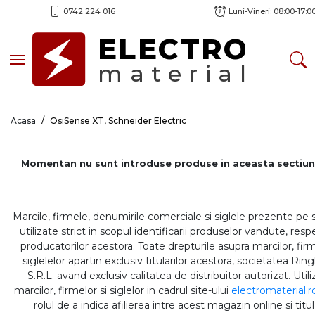
0742 224 016
Luni-Vineri: 08:00-17:0
ELECTRO
Toggle navigation
material
Acasa
OsiSense XT, Schneider Electric
Momentan nu sunt introduse produse in aceasta sectiun
Marcile, firmele, denumirile comerciale si siglele prezente pe 
utilizate strict in scopul identificarii produselor vandute, respe
producatorilor acestora. Toate drepturile asupra marcilor, firm
siglelelor apartin exclusiv titularilor acestora, societatea Rin
S.R.L. avand exclusiv calitatea de distribuitor autorizat. Util
marcilor, firmelor si siglelor in cadrul site-ului
electromaterial.r
rolul de a indica afilierea intre acest magazin online si titul