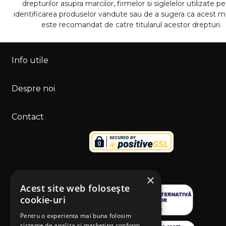
drepturilor asupra marcilor, firmelor si siglelelor utilizate p
identificarea produselor vandute sau de a sugera ca acest 
este recomandat de catre titularul acestor drepturi.
Info utile
Despre noi
Contact
×
Acest site web folosește
cookie-uri
Pentru o experienta mai buna folosim
sisteme de analiza si marketing conform