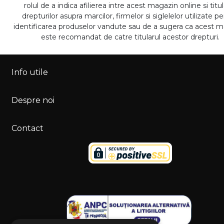
rolul de a indica afilierea intre acest magazin online si titul
drepturilor asupra marcilor, firmelor si siglelelor utilizate p
identificarea produselor vandute sau de a sugera ca acest 
este recomandat de catre titularul acestor drepturi.
Info utile
Despre noi
Contact