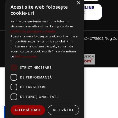
×
Acest site web folosește
cookie-uri
Pentru o experienta mai buna folosim
sisteme de analiza si marketing conform
politicii de protejare a datelor
.
Acest site web folosește cookie-uri pentru a
Website detinut de AE Sagres SRL, CIF: RO40175605, Reg.Co
îmbunătăți experiența utilizatorului. Prin
J08/2727/2018
utilizarea site-ului nostru web, sunteți de
acord cu toate cookie-urile în conformitate
cu
Politica cookie
STRICT NECESARE
DE PERFORMANȚĂ
DE TARGETARE
DE FUNCŢIONALITATE
ACCEPTĂ TOATE
REFUZĂ TOT