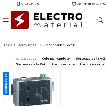
0742 224 016
Luni-Vineri: 08:00-17:0
ELECTRO
Toggle navigation
material
Acasa
Sepam series 80 NPP, Schneider Electric
Sorteaza dupa:
Cele mai vandute
Sorteaza de la A-Z
Sorteaza de la Z-A
Pret crescator
Pret descrescat
La comanda