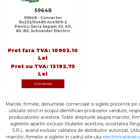
59648
59648 - Convertor
Rs232/Rs485 Ace909-2
Pentru Seria Sepam 20, 40,
60, 80, Schneider Electric
Pret fara TVA: 10903.10
Lei
Pret cu TVA: 13192.75
Lei
Comanda
Marcile, firmele, denumirile comerciale si siglele prezente pe 
utilizate strict in scopul identificarii produselor vandute, respe
producatorilor acestora. Toate drepturile asupra marcilor, firm
siglelelor apartin exclusiv titularilor acestora, societatea Rin
S.R.L. avand exclusiv calitatea de distribuitor autorizat. Util
marcilor, firmelor si siglelor in cadrul site-ului
electromaterial.r