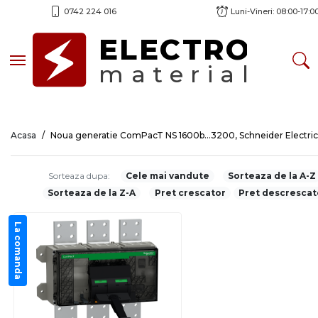
0742 224 016
Luni-Vineri: 08:00-17:0
ELECTRO
Toggle navigation
material
Acasa
Noua generatie ComPacT NS 1600b…3200, Schneider Electric
Sorteaza dupa:
Cele mai vandute
Sorteaza de la A-Z
Sorteaza de la Z-A
Pret crescator
Pret descrescat
La comanda