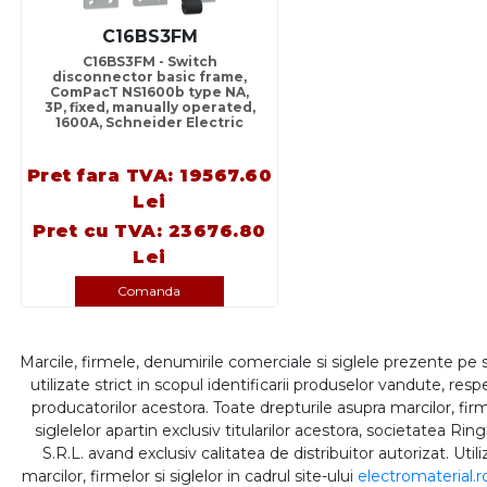
C16BS3FM
C16BS3FM - Switch
disconnector basic frame,
ComPacT NS1600b type NA,
3P, fixed, manually operated,
1600A, Schneider Electric
Pret fara TVA: 19567.60
Lei
Pret cu TVA: 23676.80
Lei
Comanda
Marcile, firmele, denumirile comerciale si siglele prezente pe 
utilizate strict in scopul identificarii produselor vandute, respe
producatorilor acestora. Toate drepturile asupra marcilor, firm
siglelelor apartin exclusiv titularilor acestora, societatea Rin
S.R.L. avand exclusiv calitatea de distribuitor autorizat. Util
marcilor, firmelor si siglelor in cadrul site-ului
electromaterial.r