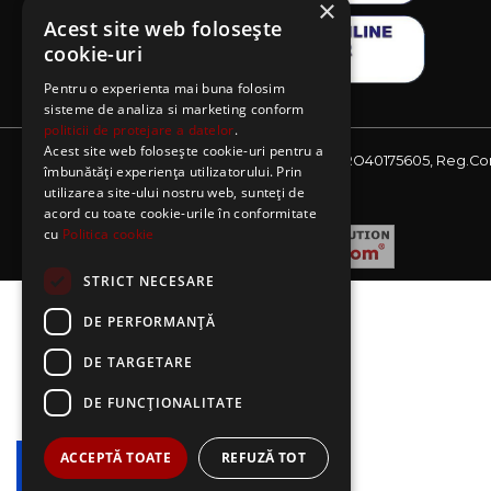
×
Acest site web folosește
cookie-uri
Pentru o experienta mai buna folosim
sisteme de analiza si marketing conform
politicii de protejare a datelor
.
Acest site web folosește cookie-uri pentru a
Website detinut de AE Sagres SRL, CIF: RO40175605, Reg.Co
îmbunătăți experiența utilizatorului. Prin
J08/2727/2018
utilizarea site-ului nostru web, sunteți de
acord cu toate cookie-urile în conformitate
cu
Politica cookie
STRICT NECESARE
DE PERFORMANȚĂ
DE TARGETARE
DE FUNCŢIONALITATE
ACCEPTĂ TOATE
REFUZĂ TOT