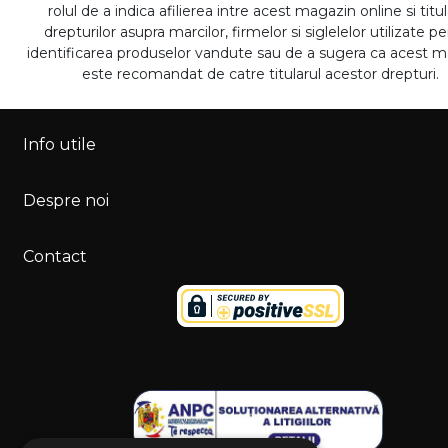
rolul de a indica afilierea intre acest magazin online si titul
drepturilor asupra marcilor, firmelor si siglelelor utilizate p
identificarea produselor vandute sau de a sugera ca acest 
este recomandat de catre titularul acestor drepturi.
Info utile
Despre noi
Contact