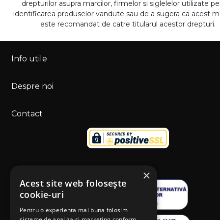
drepturilor asupra marcilor, firmelor si siglelelor utilizate p
identificarea produselor vandute sau de a sugera ca acest 
este recomandat de catre titularul acestor drepturi.
Info utile
Despre noi
Contact
×
Acest site web folosește
cookie-uri
Pentru o experienta mai buna folosim
sisteme de analiza si marketing conform