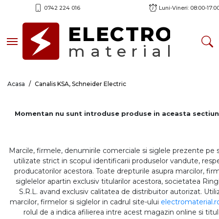
0742 224 016
Luni-Vineri: 08:00-17:0
ELECTRO
Toggle navigation
material
Acasa
Canalis KSA, Schneider Electric
Momentan nu sunt introduse produse in aceasta sectiun
Marcile, firmele, denumirile comerciale si siglele prezente pe 
utilizate strict in scopul identificarii produselor vandute, respe
producatorilor acestora. Toate drepturile asupra marcilor, firm
siglelelor apartin exclusiv titularilor acestora, societatea Rin
S.R.L. avand exclusiv calitatea de distribuitor autorizat. Util
marcilor, firmelor si siglelor in cadrul site-ului
electromaterial.r
rolul de a indica afilierea intre acest magazin online si titul