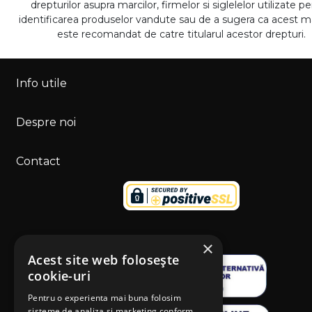
drepturilor asupra marcilor, firmelor si siglelelor utilizate p
identificarea produselor vandute sau de a sugera ca acest 
este recomandat de catre titularul acestor drepturi.
Info utile
Despre noi
Contact
×
Acest site web folosește
cookie-uri
Pentru o experienta mai buna folosim
sisteme de analiza si marketing conform