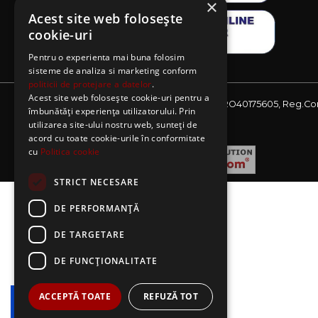
×
Acest site web folosește
cookie-uri
Pentru o experienta mai buna folosim
sisteme de analiza si marketing conform
politicii de protejare a datelor
.
Acest site web folosește cookie-uri pentru a
Website detinut de AE Sagres SRL, CIF: RO40175605, Reg.Co
îmbunătăți experiența utilizatorului. Prin
J08/2727/2018
utilizarea site-ului nostru web, sunteți de
acord cu toate cookie-urile în conformitate
cu
Politica cookie
STRICT NECESARE
DE PERFORMANȚĂ
DE TARGETARE
DE FUNCŢIONALITATE
ACCEPTĂ TOATE
REFUZĂ TOT