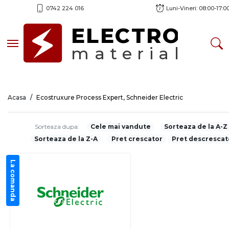
0742 224 016
Luni-Vineri: 08:00-17:0
ELECTRO
Toggle navigation
material
Acasa
Ecostruxure Process Expert, Schneider Electric
Sorteaza dupa:
Cele mai vandute
Sorteaza de la A-Z
Sorteaza de la Z-A
Pret crescator
Pret descrescat
La comanda