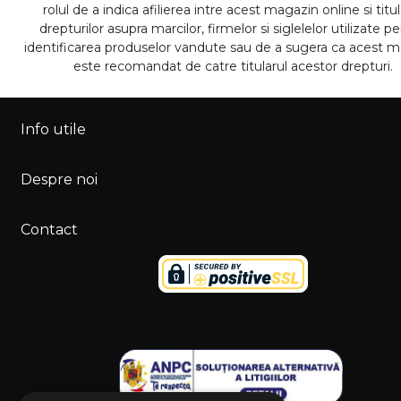
rolul de a indica afilierea intre acest magazin online si titul
drepturilor asupra marcilor, firmelor si siglelelor utilizate p
identificarea produselor vandute sau de a sugera ca acest 
este recomandat de catre titularul acestor drepturi.
Info utile
Despre noi
Contact