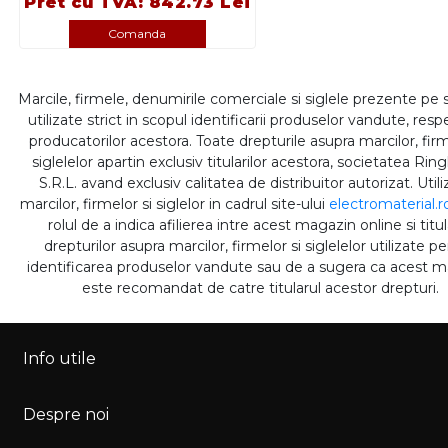
Pret cu TVA: 842.73 Lei
Comanda
Marcile, firmele, denumirile comerciale si siglele prezente pe 
utilizate strict in scopul identificarii produselor vandute, respe
producatorilor acestora. Toate drepturile asupra marcilor, firm
siglelelor apartin exclusiv titularilor acestora, societatea Rin
S.R.L. avand exclusiv calitatea de distribuitor autorizat. Util
marcilor, firmelor si siglelor in cadrul site-ului
electromaterial.r
rolul de a indica afilierea intre acest magazin online si titul
drepturilor asupra marcilor, firmelor si siglelelor utilizate p
identificarea produselor vandute sau de a sugera ca acest 
este recomandat de catre titularul acestor drepturi.
Info utile
Despre noi