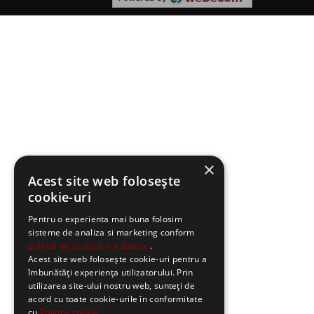
×
Acest site web folosește
cookie-uri
Pentru o experienta mai buna folosim
sisteme de analiza si marketing conform
politicii de protejare a datelor
.
Acest site web folosește cookie-uri pentru a
îmbunătăți experiența utilizatorului. Prin
utilizarea site-ului nostru web, sunteți de
acord cu toate cookie-urile în conformitate
cu
Politica cookie