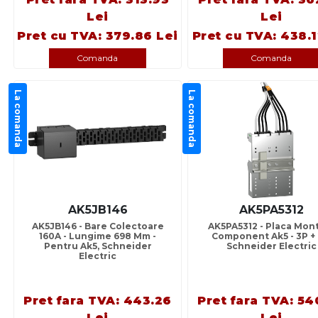
Lei
Lei
Pret cu TVA: 379.86 Lei
Pret cu TVA: 438.1
Comanda
Comanda
La comanda
La comanda
AK5JB146
AK5PA5312
AK5JB146 - Bare Colectoare
AK5PA5312 - Placa Mon
160A - Lungime 698 Mm -
Component Ak5 - 3P + 
Pentru Ak5, Schneider
Schneider Electric
Electric
Pret fara TVA: 443.26
Pret fara TVA: 54
Lei
Lei