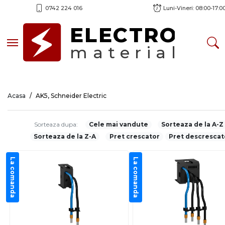
0742 224 016
Luni-Vineri: 08:00-17:0
ELECTRO
Toggle navigation
material
Acasa
AK5, Schneider Electric
Sorteaza dupa:
Cele mai vandute
Sorteaza de la A-Z
Sorteaza de la Z-A
Pret crescator
Pret descrescat
La comanda
La comanda