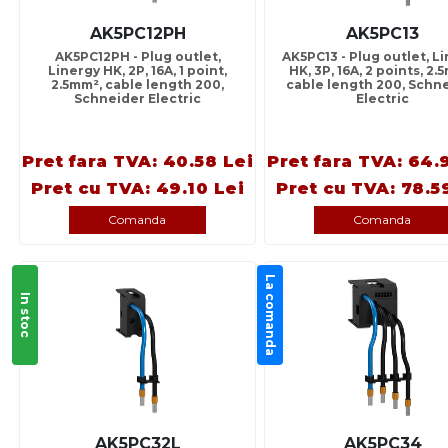
AK5PC12PH
AK5PC13
AK5PC12PH - Plug outlet,
AK5PC13 - Plug outlet, L
Linergy HK, 2P, 16A, 1 point,
HK, 3P, 16A, 2 points, 2.
2.5mm², cable length 200,
cable length 200, Schn
Schneider Electric
Electric
Pret fara TVA: 40.58 Lei
Pret fara TVA: 64.
Pret cu TVA: 49.10 Lei
Pret cu TVA: 78.5
Comanda
Comanda
La comanda
In stoc
AK5PC32L
AK5PC34