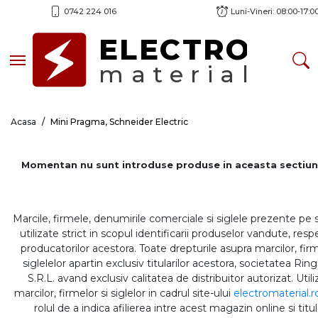
0742 224 016
Luni-Vineri: 08:00-17:0
ELECTRO
Toggle navigation
material
Acasa
Mini Pragma, Schneider Electric
Momentan nu sunt introduse produse in aceasta sectiun
Marcile, firmele, denumirile comerciale si siglele prezente pe 
utilizate strict in scopul identificarii produselor vandute, respe
producatorilor acestora. Toate drepturile asupra marcilor, firm
siglelelor apartin exclusiv titularilor acestora, societatea Rin
S.R.L. avand exclusiv calitatea de distribuitor autorizat. Util
marcilor, firmelor si siglelor in cadrul site-ului
electromaterial.r
rolul de a indica afilierea intre acest magazin online si titul