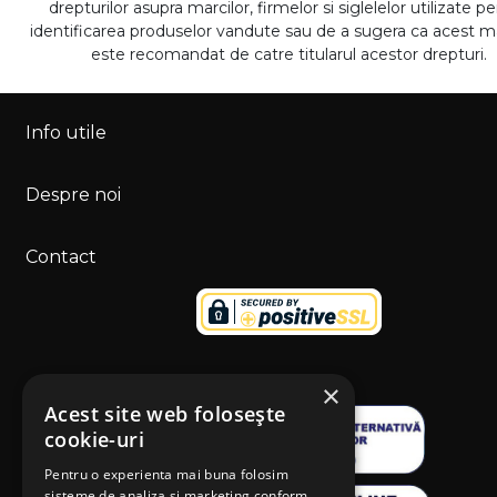
drepturilor asupra marcilor, firmelor si siglelelor utilizate p
identificarea produselor vandute sau de a sugera ca acest 
este recomandat de catre titularul acestor drepturi.
Info utile
Despre noi
Contact
×
Acest site web folosește
cookie-uri
Pentru o experienta mai buna folosim
sisteme de analiza si marketing conform