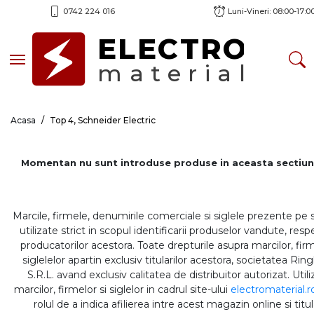
0742 224 016
Luni-Vineri: 08:00-17:0
ELECTRO
Toggle navigation
material
Acasa
Top 4, Schneider Electric
Momentan nu sunt introduse produse in aceasta sectiun
Marcile, firmele, denumirile comerciale si siglele prezente pe 
utilizate strict in scopul identificarii produselor vandute, respe
producatorilor acestora. Toate drepturile asupra marcilor, firm
siglelelor apartin exclusiv titularilor acestora, societatea Rin
S.R.L. avand exclusiv calitatea de distribuitor autorizat. Util
marcilor, firmelor si siglelor in cadrul site-ului
electromaterial.r
rolul de a indica afilierea intre acest magazin online si titul