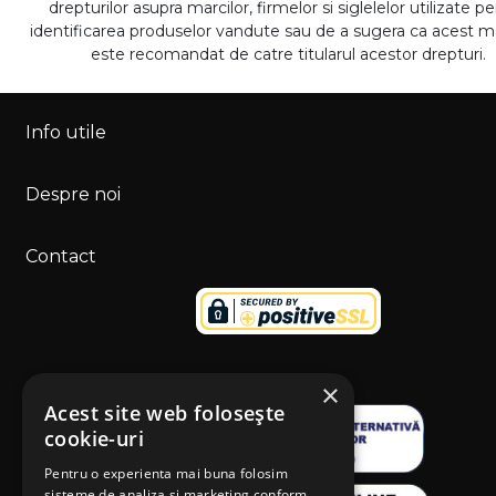
drepturilor asupra marcilor, firmelor si siglelelor utilizate p
identificarea produselor vandute sau de a sugera ca acest 
este recomandat de catre titularul acestor drepturi.
Info utile
Despre noi
Contact
×
Acest site web folosește
cookie-uri
Pentru o experienta mai buna folosim
sisteme de analiza si marketing conform