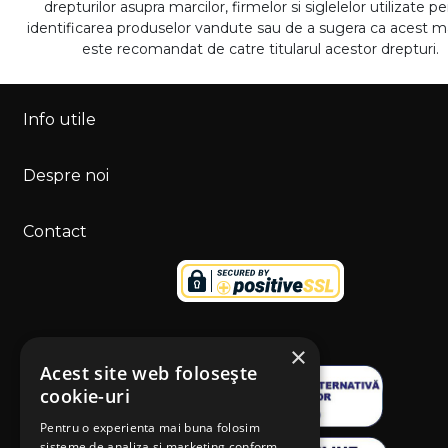
drepturilor asupra marcilor, firmelor si siglelelor utilizate p
identificarea produselor vandute sau de a sugera ca acest 
este recomandat de catre titularul acestor drepturi.
Info utile
Despre noi
Contact
×
Acest site web folosește
cookie-uri
Pentru o experienta mai buna folosim
sisteme de analiza si marketing conform