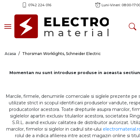
0742 224 016
Luni-Vineri: 08:00-17:0
ELECTRO
Toggle navigation
material
Acasa
Thorsman Worklights, Schneider Electric
Momentan nu sunt introduse produse in aceasta sectiun
Marcile, firmele, denumirile comerciale si siglele prezente pe 
utilizate strict in scopul identificarii produselor vandute, respe
producatorilor acestora. Toate drepturile asupra marcilor, firm
siglelelor apartin exclusiv titularilor acestora, societatea Rin
S.R.L. avand exclusiv calitatea de distribuitor autorizat. Util
marcilor, firmelor si siglelor in cadrul site-ului
electromaterial.r
rolul de a indica afilierea intre acest magazin online si titul