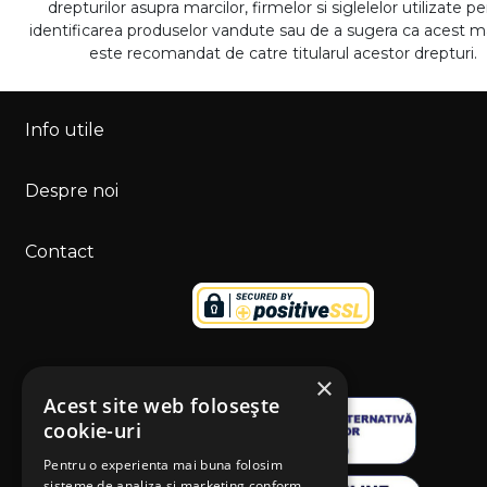
drepturilor asupra marcilor, firmelor si siglelelor utilizate p
identificarea produselor vandute sau de a sugera ca acest 
este recomandat de catre titularul acestor drepturi.
Info utile
Despre noi
Contact
×
Acest site web folosește
cookie-uri
Pentru o experienta mai buna folosim
sisteme de analiza si marketing conform