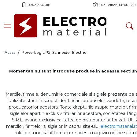
0742 224 016
Luni-Vineri: 08:00-17:0
ELECTRO
Toggle navigation
material
Acasa
PowerLogic P5, Schneider Electric
Momentan nu sunt introduse produse in aceasta sectiun
Marcile, firmele, denumirile comerciale si siglele prezente pe 
utilizate strict in scopul identificarii produselor vandute, respe
producatorilor acestora. Toate drepturile asupra marcilor, firm
siglelelor apartin exclusiv titularilor acestora, societatea Rin
S.R.L. avand exclusiv calitatea de distribuitor autorizat. Util
marcilor, firmelor si siglelor in cadrul site-ului
electromaterial.r
rolul de a indica afilierea intre acest magazin online si titul