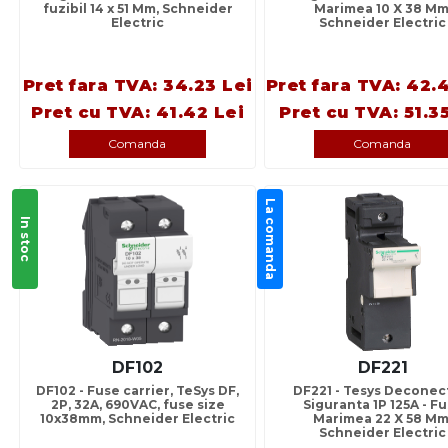
fuzibil 14 x 51 Mm, Schneider
Marimea 10 X 38 Mm
Electric
Schneider Electric
Pret fara TVA: 34.23 Lei
Pret fara TVA: 42.
Pret cu TVA: 41.42 Lei
Pret cu TVA: 51.3
Comanda
Comanda
La comanda
In stoc
DF102
DF221
DF102 - Fuse carrier, TeSys DF,
DF221 - Tesys Deconec
2P, 32A, 690VAC, fuse size
Siguranta 1P 125A - F
10x38mm, Schneider Electric
Marimea 22 X 58 Mm
Schneider Electric