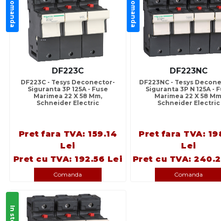
La comanda
La comanda
DF223C
DF223NC
DF223C - Tesys Deconector-
DF223NC - Tesys Decone
Siguranta 3P 125A - Fuse
Siguranta 3P N 125A - 
Marimea 22 X 58 Mm,
Marimea 22 X 58 Mm
Schneider Electric
Schneider Electric
Pret fara TVA: 159.14
Pret fara TVA: 19
Lei
Lei
Pret cu TVA: 192.56 Lei
Pret cu TVA: 240.2
Comanda
Comanda
In stoc