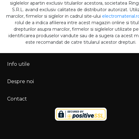
siglelelor apartin exclusiv titularilor acestora, societatea Rin
S.R.L. avand exclusiv calitatea de distribuitor autorizat. Util
marcilor, firmelor si siglelor in cadrul site-ului
electromaterial.r
rolul de a indica afilierea intre acest magazin online si titul
drepturilor asupra marcilor, firmelor si siglelelor utilizate p
identificarea produselor vandute sau de a sugera ca acest 
este recomandat de catre titularul acestor drepturi.
Info utile
Despre noi
Contact