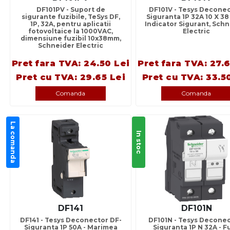
DF101PV - Suport de
DF101V - Tesys Deconec
sigurante fuzibile, TeSys DF,
Siguranta 1P 32A 10 X 38
1P, 32A, pentru aplicatii
Indicator Sigurant, Sch
fotovoltaice la 1000VAC,
Electric
dimensiune fuzibil 10x38mm,
Schneider Electric
Pret fara TVA: 24.50 Lei
Pret fara TVA: 27.
Pret cu TVA: 29.65 Lei
Pret cu TVA: 33.5
Comanda
Comanda
La comanda
In stoc
DF141
DF101N
DF141 - Tesys Deconector DF-
DF101N - Tesys Deconec
Siguranta 1P 50A - Marimea
Siguranta 1P N 32A - F