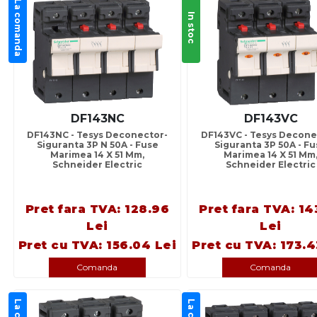
La comanda
In stoc
DF143NC
DF143VC
DF143NC - Tesys Deconector-
DF143VC - Tesys Decone
Siguranta 3P N 50A - Fuse
Siguranta 3P 50A - F
Marimea 14 X 51 Mm,
Marimea 14 X 51 Mm
Schneider Electric
Schneider Electric
Pret fara TVA: 128.96
Pret fara TVA: 14
Lei
Lei
Pret cu TVA: 156.04 Lei
Pret cu TVA: 173.4
Comanda
Comanda