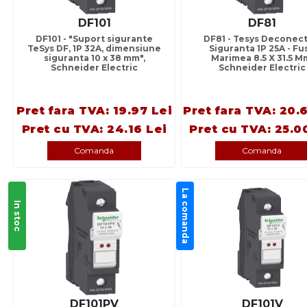
DF101
DF81
DF101 - "Suport sigurante
DF81 - Tesys Deconect
TeSys DF, 1P 32A, dimensiune
Siguranta 1P 25A - Fu
siguranta 10 x 38 mm",
Marimea 8.5 X 31.5 M
Schneider Electric
Schneider Electric
Pret fara TVA: 19.97 Lei
Pret fara TVA: 20.
Pret cu TVA: 24.16 Lei
Pret cu TVA: 25.0
Comanda
Comanda
La comanda
In stoc
DF101PV
DF101V