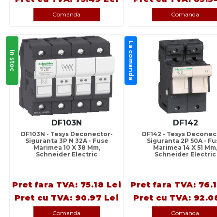
Comanda
Comanda
La comanda
In stoc
DF103N
DF142
DF103N - Tesys Deconector-
DF142 - Tesys Deconec
Siguranta 3P N 32A - Fuse
Siguranta 2P 50A - F
Marimea 10 X 38 Mm,
Marimea 14 X 51 Mm
Schneider Electric
Schneider Electric
Pret fara TVA: 75.18 Lei
Pret fara TVA: 76.
Pret cu TVA: 90.97 Lei
Pret cu TVA: 92.0
Comanda
Comanda