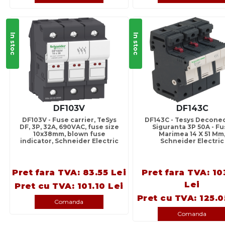
In stoc
In stoc
DF103V
DF143C
DF103V - Fuse carrier, TeSys
DF143C - Tesys Deconec
DF, 3P, 32A, 690VAC, fuse size
Siguranta 3P 50A - F
10x38mm, blown fuse
Marimea 14 X 51 Mm
indicator, Schneider Electric
Schneider Electric
Pret fara TVA: 83.55 Lei
Pret fara TVA: 10
Lei
Pret cu TVA: 101.10 Lei
Pret cu TVA: 125.0
Comanda
Comanda