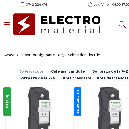
0742 224 016
Luni-Vineri: 08:00-17:0
ELECTRO
Toggle navigation
material
Acasa
Suport de sigurante TeSys, Schneider Electric
Sorteaza dupa:
Cele mai vandute
Sorteaza de la A-Z
Sorteaza de la Z-A
Pret crescator
Pret descrescat
La comanda
In stoc