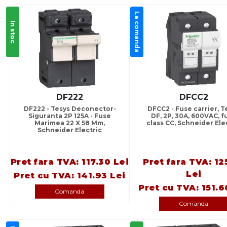
La comanda
In stoc
DF222
DFCC2
DF222 - Tesys Deconector-
DFCC2 - Fuse carrier, T
Siguranta 2P 125A - Fuse
DF, 2P, 30A, 600VAC, f
Marimea 22 X 58 Mm,
class CC, Schneider Ele
Schneider Electric
Pret fara TVA: 117.30 Lei
Pret fara TVA: 12
Lei
Pret cu TVA: 141.93 Lei
Pret cu TVA: 151.6
Comanda
Comanda