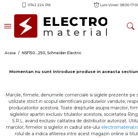
0742 224 016
Luni-Vineri: 08:00-17:0
ELECTRO
Toggle navigation
material
Acasa
NSF150...250, Schneider Electric
Momentan nu sunt introduse produse in aceasta sectiun
Marcile, firmele, denumirile comerciale si siglele prezente pe 
utilizate strict in scopul identificarii produselor vandute, respe
producatorilor acestora. Toate drepturile asupra marcilor, firm
siglelelor apartin exclusiv titularilor acestora, societatea Rin
S.R.L. avand exclusiv calitatea de distribuitor autorizat. Util
marcilor, firmelor si siglelor in cadrul site-ului
electromaterial.r
rolul de a indica afilierea intre acest magazin online si titul