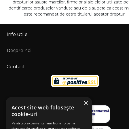
drepturilor asupra marcilor, firmelor si siglelelor utilizate p
identificarea produselor vandute sau de a sugera ca acest 
este recomandat de catre titularul acestor drepturi.
Info utile
Despre noi
Contact
×
Acest site web folosește
cookie-uri
Pentru o experienta mai buna folosim
sisteme de analiza si marketing conform