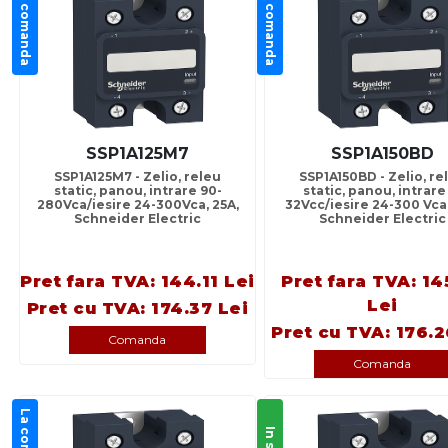
La comanda
La comanda
SSP1A125M7
SSP1A150BD
SSP1A125M7 - Zelio, releu
SSP1A150BD - Zelio, re
static, panou, intrare 90-
static, panou, intrare
280Vca/iesire 24-300Vca, 25A,
32Vcc/iesire 24-300 Vca,
Schneider Electric
Schneider Electric
Pret fara TVA: 144.11 Lei
Pret fara TVA: 14
Lei
Pret cu TVA: 174.37 Lei
Pret cu TVA: 176.2
Comanda
Comanda