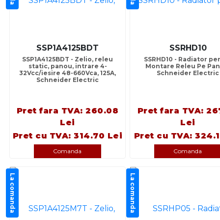
SSP1A4125BDT
SSRHD10
SSP1A4125BDT - Zelio, releu
SSRHD10 - Radiator pe
static, panou, intrare 4-
Montare Releu Pe Pan
32Vcc/iesire 48-660Vca, 125A,
Schneider Electric
Schneider Electric
Pret fara TVA: 260.08
Pret fara TVA: 26
Lei
Lei
Pret cu TVA: 314.70 Lei
Pret cu TVA: 324.1
Comanda
Comanda
La comanda
La comanda