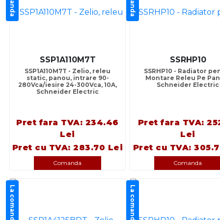
SSP1A110M7T
SSRHP10
SSP1A110M7T - Zelio, releu
SSRHP10 - Radiator pe
static, panou, intrare 90-
Montare Releu Pe Pan
280Vca/iesire 24-300Vca, 10A,
Schneider Electric
Schneider Electric
Pret fara TVA: 234.46
Pret fara TVA: 25
Lei
Lei
Pret cu TVA: 283.70 Lei
Pret cu TVA: 305.7
Comanda
Comanda
La comanda
La comanda