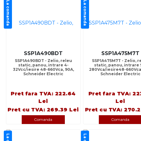
La comanda
La comanda
SSP1A490BDT
SSP1A475M7T
SSP1A490BDT - Zelio, releu
SSP1A475M7T - Zelio, r
static, panou, intrare 4-
static, panou, intrare 
32Vcc/iesire 48-660Vca, 90A,
280Vca/iesire48-660Vca,
Schneider Electric
Schneider Electric
Pret fara TVA: 222.64
Pret fara TVA: 22
Lei
Lei
Pret cu TVA: 269.39 Lei
Pret cu TVA: 270.2
Comanda
Comanda