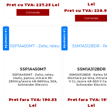
Lei
Pret cu TVA: 227.25 Lei
Pret cu TVA: 228.9
Comanda
Comanda
La comanda
La comanda
SSP1A450M7
SSM1A312BDR
SSP1A450M7 - Zelio, releu
SSM1A312BDR - Releu St
static, panou, intrare 90-
Montare pe Sina, Intrare
280Vca/iesire 48-660Vca, 50A,
V Cc, Iesire 48-600 V Ca 
Schneider Electric
Schneider Electric
Pret fara TVA: 190.53
Pret fara TVA: 19
Lei
Lei