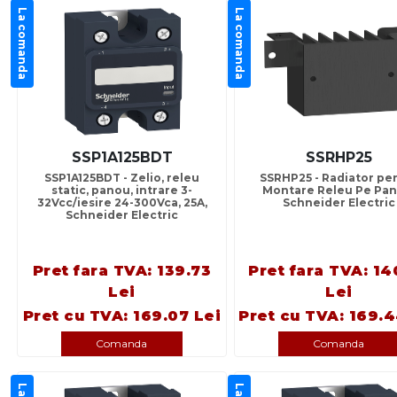
La comanda
La comanda
SSP1A125BDT
SSRHP25
SSP1A125BDT - Zelio, releu
SSRHP25 - Radiator pe
static, panou, intrare 3-
Montare Releu Pe Pan
32Vcc/iesire 24-300Vca, 25A,
Schneider Electric
Schneider Electric
Pret fara TVA: 139.73
Pret fara TVA: 14
Lei
Lei
Pret cu TVA: 169.07 Lei
Pret cu TVA: 169.4
Comanda
Comanda