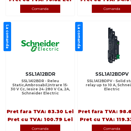
Comanda
Comanda
La comanda
La comanda
SSL1A12BDR
SSL1A12BDPV
SSL1A12BDR - Releu
SSL1A12BDPV - Solid st
Static,Ambrosabil,Intrare 15-
relay up to 10 A, Schne
30 V Cc, Iesire 24-280 V Ca, 2A,
Electric
Schneider Electric
Pret fara TVA: 83.30 Lei
Pret fara TVA: 98.
Pret cu TVA: 100.79 Lei
Pret cu TVA: 119.3
Comanda
Comanda