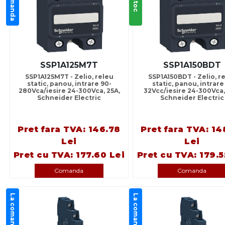
La comanda
In stoc
SSP1A125M7T
SSP1A150BDT
SSP1A125M7T - Zelio, releu
SSP1A150BDT - Zelio, r
static, panou, intrare 90-
static, panou, intrare
280Vca/iesire 24-300Vca, 25A,
32Vcc/iesire 24-300Vca,
Schneider Electric
Schneider Electric
Pret fara TVA: 146.78
Pret fara TVA: 14
Lei
Lei
Pret cu TVA: 177.60 Lei
Pret cu TVA: 179.5
Comanda
Comanda
La comanda
La comanda