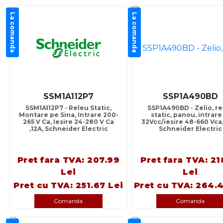
La comanda
La comanda
SSM1A112P7
SSP1A490BD
SSM1A112P7 - Releu Static,
SSP1A490BD - Zelio, r
Montare pe Sina, Intrare 200-
static, panou, intrare
265 V Ca, Iesire 24-280 V Ca
32Vcc/iesire 48-660 Vca,
,12A, Schneider Electric
Schneider Electric
Pret fara TVA: 207.99
Pret fara TVA: 21
Lei
Lei
Pret cu TVA: 251.67 Lei
Pret cu TVA: 264.4
Comanda
Comanda