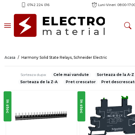
0742 224 016
Luni-Vineri: 08:00-17:0
ELECTRO
Toggle navigation
material
Acasa
Harmony Solid State Relays, Schneider Electric
Sorteaza dupa:
Cele mai vandute
Sorteaza de la A-Z
Sorteaza de la Z-A
Pret crescator
Pret descrescat
In stoc
In stoc