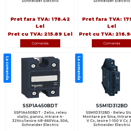
Schneider Electric
Schneider Electric
Pret fara TVA: 178.42
Pret fara TVA: 17
Lei
Lei
Pret cu TVA: 215.89 Lei
Pret cu TVA: 216.9
Comanda
Comanda
La comanda
La comanda
SSP1A450BDT
SSM1D312BD
SSP1A450BDT - Zelio, releu
SSM1D312BD - Releu Sta
static, panou, intrare 4-
Montare pe Sina, Intrare
32Vcc/iesire 48-660Vca, 50A,
V Cc, Iesire 1-100 V Cc ,
Schneider Electric
Schneider Electric