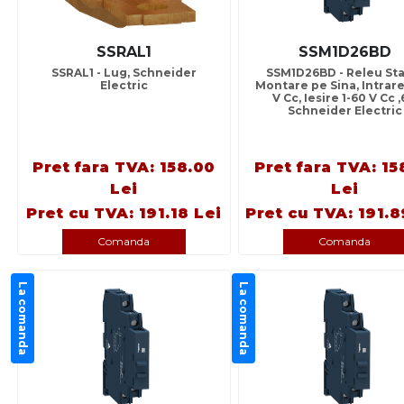
SSRAL1
SSM1D26BD
SSRAL1 - Lug, Schneider
SSM1D26BD - Releu Sta
Electric
Montare pe Sina, Intrare
V Cc, Iesire 1-60 V Cc ,
Schneider Electric
Pret fara TVA: 158.00
Pret fara TVA: 15
Lei
Lei
Pret cu TVA: 191.18 Lei
Pret cu TVA: 191.8
Comanda
Comanda
La comanda
La comanda