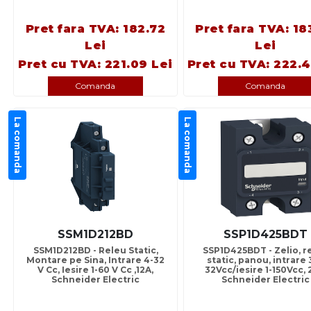
Pret fara TVA: 182.72
Pret fara TVA: 18
Lei
Lei
Pret cu TVA: 221.09 Lei
Pret cu TVA: 222.4
Comanda
Comanda
La comanda
La comanda
SSM1D212BD
SSP1D425BDT
SSM1D212BD - Releu Static,
SSP1D425BDT - Zelio, r
Montare pe Sina, Intrare 4-32
static, panou, intrare 
V Cc, Iesire 1-60 V Cc ,12A,
32Vcc/iesire 1-150Vcc, 
Schneider Electric
Schneider Electric