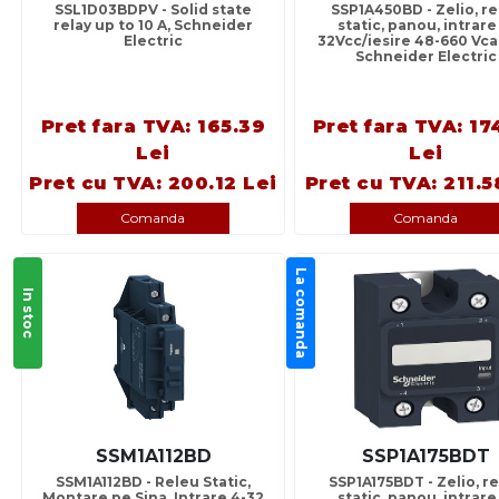
SSL1D03BDPV - Solid state
SSP1A450BD - Zelio, re
relay up to 10 A, Schneider
static, panou, intrare
Electric
32Vcc/iesire 48-660 Vca,
Schneider Electric
Pret fara TVA: 165.39
Pret fara TVA: 17
Lei
Lei
Pret cu TVA: 200.12 Lei
Pret cu TVA: 211.5
Comanda
Comanda
La comanda
In stoc
SSM1A112BD
SSP1A175BDT
SSM1A112BD - Releu Static,
SSP1A175BDT - Zelio, r
Montare pe Sina, Intrare 4-32
static, panou, intrare