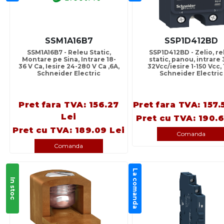
SSM1A16B7
SSP1D412BD
SSM1A16B7 - Releu Static,
SSP1D412BD - Zelio, re
Montare pe Sina, Intrare 18-
static, panou, intrare 
36 V Ca, Iesire 24-280 V Ca ,6A,
32Vcc/iesire 1-150 Vcc, 
Schneider Electric
Schneider Electric
Pret fara TVA: 156.27
Pret fara TVA: 157.
Lei
Pret cu TVA: 190.6
Pret cu TVA: 189.09 Lei
Comanda
Comanda
La comanda
In stoc