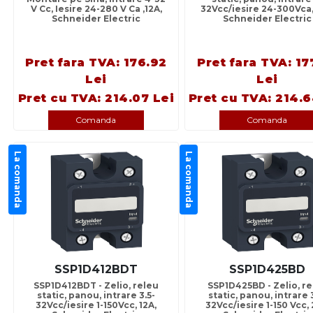
V Cc, Iesire 24-280 V Ca ,12A,
32Vcc/iesire 24-300Vca,
Schneider Electric
Schneider Electric
Pret fara TVA: 176.92
Pret fara TVA: 17
Lei
Lei
Pret cu TVA: 214.07 Lei
Pret cu TVA: 214.6
Comanda
Comanda
La comanda
La comanda
SSP1D412BDT
SSP1D425BD
SSP1D412BDT - Zelio, releu
SSP1D425BD - Zelio, re
static, panou, intrare 3.5-
static, panou, intrare 
32Vcc/iesire 1-150Vcc, 12A,
32Vcc/iesire 1-150 Vcc, 