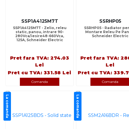
SSP1A4125M7T
SSRHP05
SSP1A4125M7T - Zelio, releu
SSRHP05 - Radiator pe
static, panou, intrare 90-
Montare Releu Pe Pan
280Vca/iesire48-660Vca,
Schneider Electric
125A, Schneider Electric
Pret fara TVA: 274.03
Pret fara TVA: 28
Lei
Lei
Pret cu TVA: 331.58 Lei
Pret cu TVA: 339.7
Comanda
Comanda
La comanda
La comanda