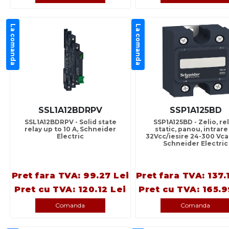
La comanda
La comanda
SSL1A12BDRPV
SSP1A125BD
SSL1A12BDRPV - Solid state
SSP1A125BD - Zelio, re
relay up to 10 A, Schneider
static, panou, intrare
Electric
32Vcc/iesire 24-300 Vca,
Schneider Electric
Pret fara TVA: 99.27 Lei
Pret fara TVA: 137.
Pret cu TVA: 120.12 Lei
Pret cu TVA: 165.9
Comanda
Comanda