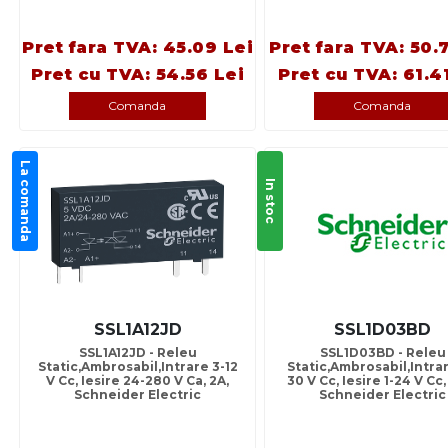
Pret fara TVA: 45.09 Lei
Pret fara TVA: 50.
Pret cu TVA: 54.56 Lei
Pret cu TVA: 61.4
Comanda
Comanda
La comanda
In stoc
SSL1A12JD
SSL1D03BD
SSL1A12JD - Releu
SSL1D03BD - Releu
Static,Ambrosabil,Intrare 3-12
Static,Ambrosabil,Intrar
V Cc, Iesire 24-280 V Ca, 2A,
30 V Cc, Iesire 1-24 V Cc,
Schneider Electric
Schneider Electric