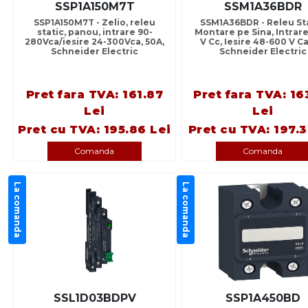
SSP1A150M7T
SSM1A36BDR
SSP1A150M7T - Zelio, releu
SSM1A36BDR - Releu Sta
static, panou, intrare 90-
Montare pe Sina, Intrare
280Vca/iesire 24-300Vca, 50A,
V Cc, Iesire 48-600 V Ca
Schneider Electric
Schneider Electric
Pret fara TVA: 161.87
Pret fara TVA: 16
Lei
Lei
Pret cu TVA: 195.86 Lei
Pret cu TVA: 197.3
Comanda
Comanda
La comanda
La comanda
SSL1D03BDPV
SSP1A450BD