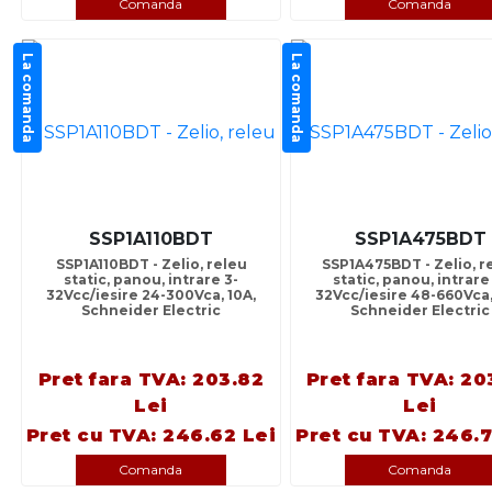
Comanda
Comanda
La comanda
La comanda
SSP1A110BDT
SSP1A475BDT
SSP1A110BDT - Zelio, releu
SSP1A475BDT - Zelio, r
static, panou, intrare 3-
static, panou, intrare
32Vcc/iesire 24-300Vca, 10A,
32Vcc/iesire 48-660Vca,
Schneider Electric
Schneider Electric
Pret fara TVA: 203.82
Pret fara TVA: 20
Lei
Lei
Pret cu TVA: 246.62 Lei
Pret cu TVA: 246.7
Comanda
Comanda