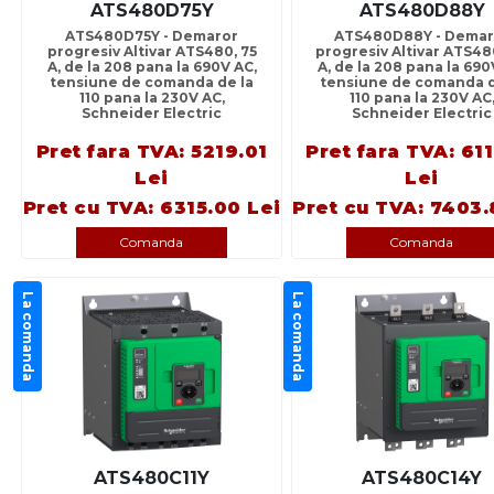
ATS480D75Y
ATS480D88Y
ATS480D75Y - Demaror
ATS480D88Y - Demar
progresiv Altivar ATS480, 75
progresiv Altivar ATS48
A, de la 208 pana la 690V AC,
A, de la 208 pana la 690
tensiune de comanda de la
tensiune de comanda d
110 pana la 230V AC,
110 pana la 230V AC
Schneider Electric
Schneider Electric
Pret fara TVA: 5219.01
Pret fara TVA: 61
Lei
Lei
Pret cu TVA: 6315.00 Lei
Pret cu TVA: 7403.
Comanda
Comanda
La comanda
La comanda
ATS480C11Y
ATS480C14Y