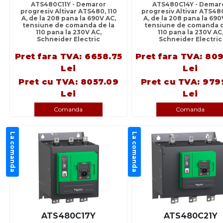
ATS480C11Y - Demaror
ATS480C14Y - Demar
progresiv Altivar ATS480, 110
progresiv Altivar ATS480
A, de la 208 pana la 690V AC,
A, de la 208 pana la 690
tensiune de comanda de la
tensiune de comanda d
110 pana la 230V AC,
110 pana la 230V AC
Schneider Electric
Schneider Electric
Pret fara TVA: 6658.75
Pret fara TVA: 80
Lei
Lei
Pret cu TVA: 8057.09
Pret cu TVA: 979
Lei
Lei
Comanda
Comanda
La comanda
La comanda
ATS480C17Y
ATS480C21Y