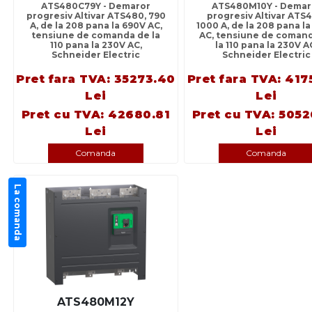
ATS480C79Y - Demaror
ATS480M10Y - Demar
progresiv Altivar ATS480, 790
progresiv Altivar ATS4
A, de la 208 pana la 690V AC,
1000 A, de la 208 pana l
tensiune de comanda de la
AC, tensiune de coman
110 pana la 230V AC,
la 110 pana la 230V A
Schneider Electric
Schneider Electric
Pret fara TVA: 35273.40
Pret fara TVA: 417
Lei
Lei
Pret cu TVA: 42680.81
Pret cu TVA: 505
Lei
Lei
Comanda
Comanda
La comanda
ATS480M12Y