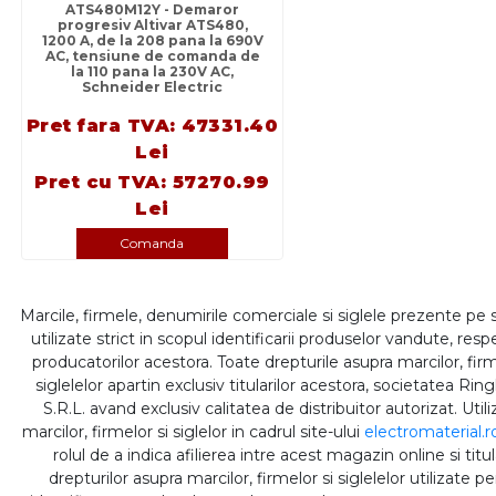
ATS480M12Y - Demaror
progresiv Altivar ATS480,
1200 A, de la 208 pana la 690V
AC, tensiune de comanda de
la 110 pana la 230V AC,
Schneider Electric
Pret fara TVA: 47331.40
Lei
Pret cu TVA: 57270.99
Lei
Comanda
Marcile, firmele, denumirile comerciale si siglele prezente pe 
utilizate strict in scopul identificarii produselor vandute, respe
producatorilor acestora. Toate drepturile asupra marcilor, firm
siglelelor apartin exclusiv titularilor acestora, societatea Rin
S.R.L. avand exclusiv calitatea de distribuitor autorizat. Util
marcilor, firmelor si siglelor in cadrul site-ului
electromaterial.r
rolul de a indica afilierea intre acest magazin online si titul
drepturilor asupra marcilor, firmelor si siglelelor utilizate p