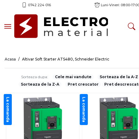
0742 224 016
Luni-Vineri: 08:00-17:0
ELECTRO
Toggle navigation
material
Acasa
Altivar Soft Starter ATS480, Schneider Electric
Sorteaza dupa:
Cele mai vandute
Sorteaza de la A-Z
Sorteaza de la Z-A
Pret crescator
Pret descrescat
La comanda
La comanda