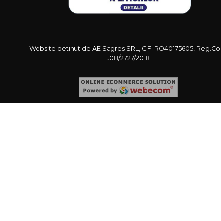
Website detinut de AE Sagres SRL, CIF: RO40175605, Reg.Co
J08/2727/2018