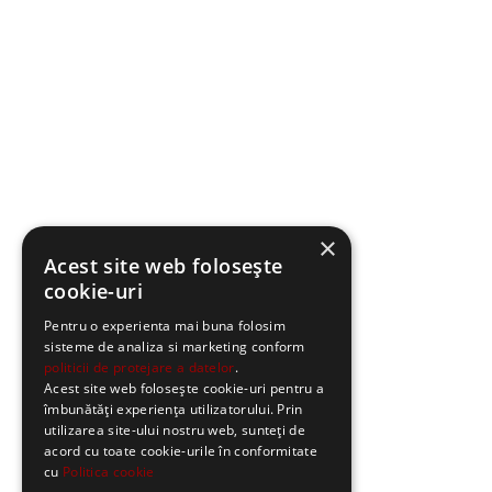
×
Acest site web folosește
cookie-uri
Pentru o experienta mai buna folosim
sisteme de analiza si marketing conform
politicii de protejare a datelor
.
Acest site web folosește cookie-uri pentru a
îmbunătăți experiența utilizatorului. Prin
utilizarea site-ului nostru web, sunteți de
acord cu toate cookie-urile în conformitate
cu
Politica cookie