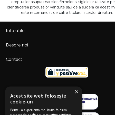
drepturilor asupra marcilor, firmelor si siglelelor utilizate p
identificarea produselor vandute sau de a sugera ca acest 
este recomandat de catre titularul acestor drepturi.
Info utile
Despre noi
Contact
×
Acest site web folosește
cookie-uri
Pentru o experienta mai buna folosim
sisteme de analiza si marketing conform