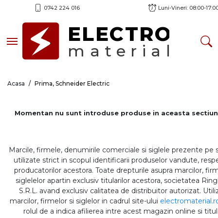
0742 224 016
Luni-Vineri: 08:00-17:0
ELECTRO
Toggle navigation
material
Acasa
Prima, Schneider Electric
Momentan nu sunt introduse produse in aceasta sectiun
Marcile, firmele, denumirile comerciale si siglele prezente pe 
utilizate strict in scopul identificarii produselor vandute, respe
producatorilor acestora. Toate drepturile asupra marcilor, firm
siglelelor apartin exclusiv titularilor acestora, societatea Rin
S.R.L. avand exclusiv calitatea de distribuitor autorizat. Util
marcilor, firmelor si siglelor in cadrul site-ului
electromaterial.r
rolul de a indica afilierea intre acest magazin online si titul