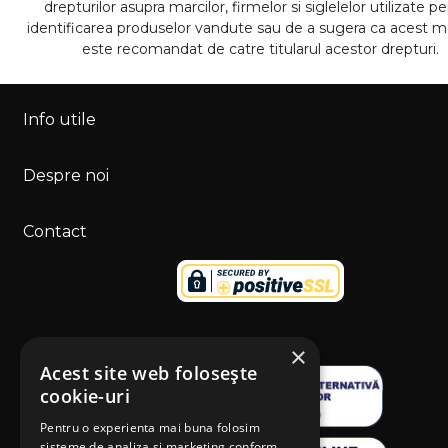
drepturilor asupra marcilor, firmelor si siglelelor utilizate p
identificarea produselor vandute sau de a sugera ca acest 
este recomandat de catre titularul acestor drepturi.
Info utile
Despre noi
Contact
×
Acest site web folosește
cookie-uri
Pentru o experienta mai buna folosim
sisteme de analiza si marketing conform