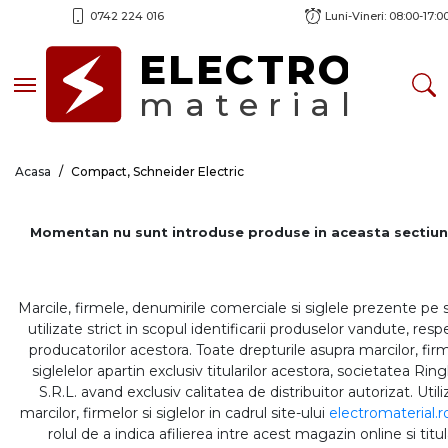
0742 224 016
Luni-Vineri: 08:00-17:0
ELECTRO
Toggle navigation
material
Acasa
Compact, Schneider Electric
Momentan nu sunt introduse produse in aceasta sectiun
Marcile, firmele, denumirile comerciale si siglele prezente pe 
utilizate strict in scopul identificarii produselor vandute, respe
producatorilor acestora. Toate drepturile asupra marcilor, firm
siglelelor apartin exclusiv titularilor acestora, societatea Rin
S.R.L. avand exclusiv calitatea de distribuitor autorizat. Util
marcilor, firmelor si siglelor in cadrul site-ului
electromaterial.r
rolul de a indica afilierea intre acest magazin online si titul