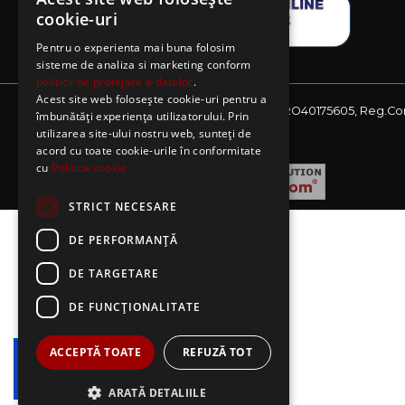
cookie-uri
Pentru o experienta mai buna folosim
sisteme de analiza si marketing conform
politicii de protejare a datelor
.
Acest site web folosește cookie-uri pentru a
Website detinut de AE Sagres SRL, CIF: RO40175605, Reg.Co
îmbunătăți experiența utilizatorului. Prin
J08/2727/2018
utilizarea site-ului nostru web, sunteți de
acord cu toate cookie-urile în conformitate
cu
Politica cookie
STRICT NECESARE
DE PERFORMANȚĂ
DE TARGETARE
DE FUNCŢIONALITATE
ACCEPTĂ TOATE
REFUZĂ TOT
ARATĂ DETALIILE