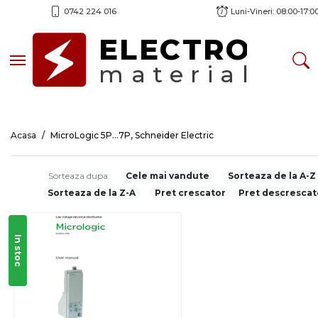
0742 224 016
Luni-Vineri: 08:00-17:0
ELECTRO
Toggle navigation
material
Acasa
MicroLogic 5P...7P, Schneider Electric
Sorteaza dupa:
Cele mai vandute
Sorteaza de la A-Z
Sorteaza de la Z-A
Pret crescator
Pret descrescat
In stoc