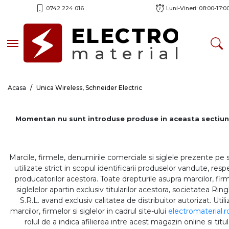
0742 224 016
Luni-Vineri: 08:00-17:0
ELECTRO
Toggle navigation
material
Acasa
Unica Wireless, Schneider Electric
Momentan nu sunt introduse produse in aceasta sectiun
Marcile, firmele, denumirile comerciale si siglele prezente pe 
utilizate strict in scopul identificarii produselor vandute, respe
producatorilor acestora. Toate drepturile asupra marcilor, firm
siglelelor apartin exclusiv titularilor acestora, societatea Rin
S.R.L. avand exclusiv calitatea de distribuitor autorizat. Util
marcilor, firmelor si siglelor in cadrul site-ului
electromaterial.r
rolul de a indica afilierea intre acest magazin online si titul