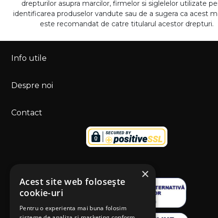
drepturilor asupra marcilor, firmelor si siglelelor utilizate p
identificarea produselor vandute sau de a sugera ca acest 
este recomandat de catre titularul acestor drepturi.
Info utile
Despre noi
Contact
×
Acest site web folosește
cookie-uri
Pentru o experienta mai buna folosim
sisteme de analiza si marketing conform