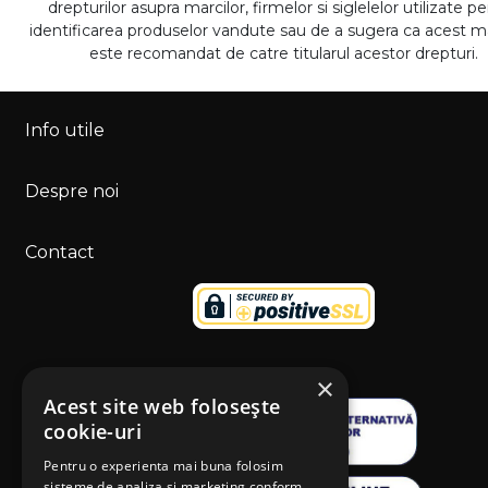
drepturilor asupra marcilor, firmelor si siglelelor utilizate p
identificarea produselor vandute sau de a sugera ca acest 
este recomandat de catre titularul acestor drepturi.
Info utile
Despre noi
Contact
×
Acest site web folosește
cookie-uri
Pentru o experienta mai buna folosim
sisteme de analiza si marketing conform