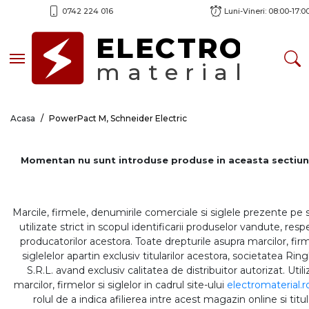
0742 224 016
Luni-Vineri: 08:00-17:0
ELECTRO
Toggle navigation
material
Acasa
PowerPact M, Schneider Electric
Momentan nu sunt introduse produse in aceasta sectiun
Marcile, firmele, denumirile comerciale si siglele prezente pe 
utilizate strict in scopul identificarii produselor vandute, respe
producatorilor acestora. Toate drepturile asupra marcilor, firm
siglelelor apartin exclusiv titularilor acestora, societatea Rin
S.R.L. avand exclusiv calitatea de distribuitor autorizat. Util
marcilor, firmelor si siglelor in cadrul site-ului
electromaterial.r
rolul de a indica afilierea intre acest magazin online si titul