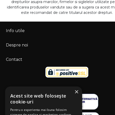
drepturilor asupra marcilor, firmelor si siglelelor utilizate p
identificarea produselor vandute sau de a sugera ca acest 
este recomandat de catre titularul acestor drepturi.
Info utile
Despre noi
Contact
×
Acest site web folosește
cookie-uri
Pentru o experienta mai buna folosim
sisteme de analiza si marketing conform