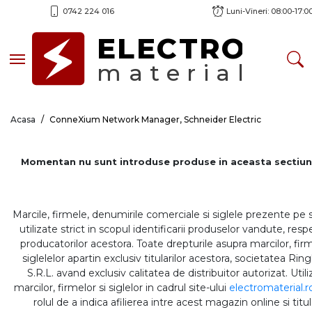
0742 224 016
Luni-Vineri: 08:00-17:0
ELECTRO
Toggle navigation
material
Acasa
ConneXium Network Manager, Schneider Electric
Momentan nu sunt introduse produse in aceasta sectiun
Marcile, firmele, denumirile comerciale si siglele prezente pe 
utilizate strict in scopul identificarii produselor vandute, respe
producatorilor acestora. Toate drepturile asupra marcilor, firm
siglelelor apartin exclusiv titularilor acestora, societatea Rin
S.R.L. avand exclusiv calitatea de distribuitor autorizat. Util
marcilor, firmelor si siglelor in cadrul site-ului
electromaterial.r
rolul de a indica afilierea intre acest magazin online si titul