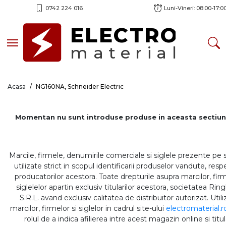
0742 224 016
Luni-Vineri: 08:00-17:0
ELECTRO
Toggle navigation
material
Acasa
NG160NA, Schneider Electric
Momentan nu sunt introduse produse in aceasta sectiun
Marcile, firmele, denumirile comerciale si siglele prezente pe 
utilizate strict in scopul identificarii produselor vandute, respe
producatorilor acestora. Toate drepturile asupra marcilor, firm
siglelelor apartin exclusiv titularilor acestora, societatea Rin
S.R.L. avand exclusiv calitatea de distribuitor autorizat. Util
marcilor, firmelor si siglelor in cadrul site-ului
electromaterial.r
rolul de a indica afilierea intre acest magazin online si titul