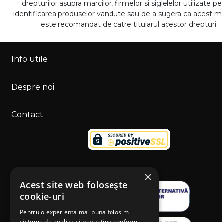
drepturilor asupra marcilor, firmelor si siglelelor utilizate p
identificarea produselor vandute sau de a sugera ca acest 
este recomandat de catre titularul acestor drepturi.
Info utile
Despre noi
Contact
×
Acest site web folosește
cookie-uri
Pentru o experienta mai buna folosim
sisteme de analiza si marketing conform