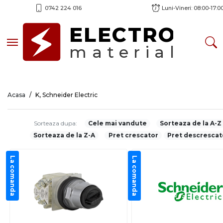
0742 224 016
Luni-Vineri: 08:00-17:0
ELECTRO
Toggle navigation
material
Acasa
K, Schneider Electric
Sorteaza dupa:
Cele mai vandute
Sorteaza de la A-Z
Sorteaza de la Z-A
Pret crescator
Pret descrescat
La comanda
La comanda