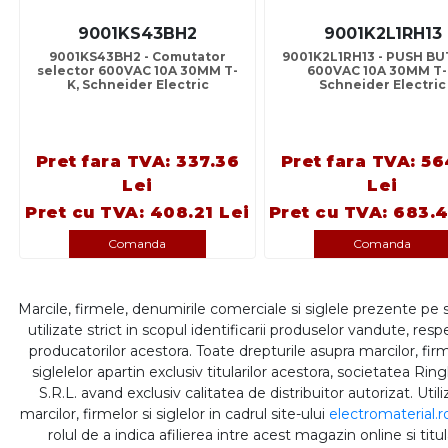
9001KS43BH2
9001K2L1RH13
9001KS43BH2 - Comutator
9001K2L1RH13 - PUSH B
selector 600VAC 10A 30MM T-
600VAC 10A 30MM T-
K, Schneider Electric
Schneider Electric
Pret fara TVA: 337.36
Pret fara TVA: 56
Lei
Lei
Pret cu TVA: 408.21 Lei
Pret cu TVA: 683.4
Comanda
Comanda
Marcile, firmele, denumirile comerciale si siglele prezente pe 
utilizate strict in scopul identificarii produselor vandute, respe
producatorilor acestora. Toate drepturile asupra marcilor, firm
siglelelor apartin exclusiv titularilor acestora, societatea Rin
S.R.L. avand exclusiv calitatea de distribuitor autorizat. Util
marcilor, firmelor si siglelor in cadrul site-ului
electromaterial.r
rolul de a indica afilierea intre acest magazin online si titul