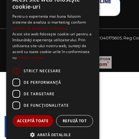
cookie-uri
Pentru o experienta mai buna folosim
sisteme de analiza si marketing conform
politicii de protejare a datelor
.
Acest site web folosește cookie-uri pentru a
Website detinut de AE Sagres SRL, CIF: RO40175605, Reg.Co
îmbunătăți experiența utilizatorului. Prin
J08/2727/2018
utilizarea site-ului nostru web, sunteți de
acord cu toate cookie-urile în conformitate
cu
Politica cookie
STRICT NECESARE
DE PERFORMANȚĂ
DE TARGETARE
DE FUNCŢIONALITATE
ACCEPTĂ TOATE
REFUZĂ TOT
ARATĂ DETALIILE