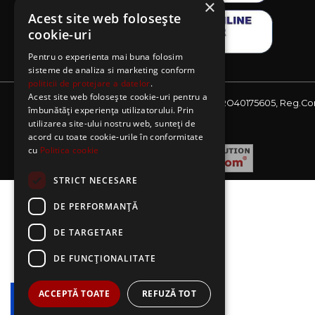
×
Acest site web folosește
cookie-uri
Pentru o experienta mai buna folosim
sisteme de analiza si marketing conform
politicii de protejare a datelor
.
Acest site web folosește cookie-uri pentru a
Website detinut de AE Sagres SRL, CIF: RO40175605, Reg.Co
îmbunătăți experiența utilizatorului. Prin
J08/2727/2018
utilizarea site-ului nostru web, sunteți de
acord cu toate cookie-urile în conformitate
cu
Politica cookie
STRICT NECESARE
DE PERFORMANȚĂ
DE TARGETARE
DE FUNCŢIONALITATE
ACCEPTĂ TOATE
REFUZĂ TOT