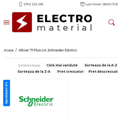
0742 224 016
Luni-Vineri: 08:00-17:0
ELECTRO
Toggle navigation
material
Acasa
Altivar 71 Plus-LH, Schneider Electric
Sorteaza dupa:
Cele mai vandute
Sorteaza de la A-Z
Sorteaza de la Z-A
Pret crescator
Pret descrescat
La comanda