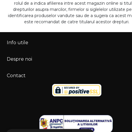
rolul de a indica afilierea intre acest magazin online si titul
drepturilor asupra marcilor, firmelor si siglelelor utilizate p
identificarea produselor vandute sau de a sugera ca acest 
este recomandat de catre titularul acestor drepturi.
Info utile
Despre noi
Contact