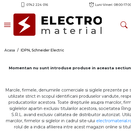
0742 224 016
Luni-Vineri: 08:00-17:0
ELECTRO
Toggle navigation
material
Acasa
IDPN, Schneider Electric
Momentan nu sunt introduse produse in aceasta sectiun
Marcile, firmele, denumirile comerciale si siglele prezente pe 
utilizate strict in scopul identificarii produselor vandute, respe
producatorilor acestora. Toate drepturile asupra marcilor, firm
siglelelor apartin exclusiv titularilor acestora, societatea Rin
S.R.L. avand exclusiv calitatea de distribuitor autorizat. Util
marcilor, firmelor si siglelor in cadrul site-ului
electromaterial.r
rolul de a indica afilierea intre acest magazin online si titul