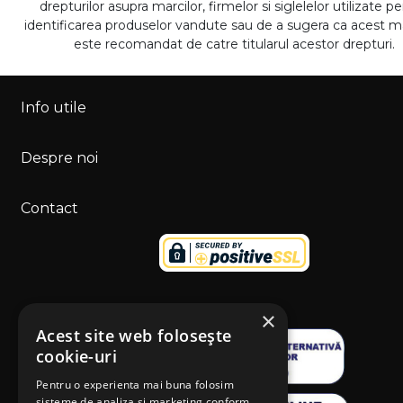
drepturilor asupra marcilor, firmelor si siglelelor utilizate p
identificarea produselor vandute sau de a sugera ca acest 
este recomandat de catre titularul acestor drepturi.
Info utile
Despre noi
Contact
×
Acest site web folosește
cookie-uri
Pentru o experienta mai buna folosim
sisteme de analiza si marketing conform