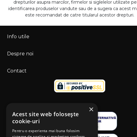
drepturilor asupra marcilor, firmelor si siglelelor utilizate p
identificarea produselor vandute sau de a sugera ca acest 
este recomandat de catre titularul acestor drepturi.
Info utile
Despre noi
Contact
×
Acest site web folosește
cookie-uri
Pentru o experienta mai buna folosim
sisteme de analiza si marketing conform