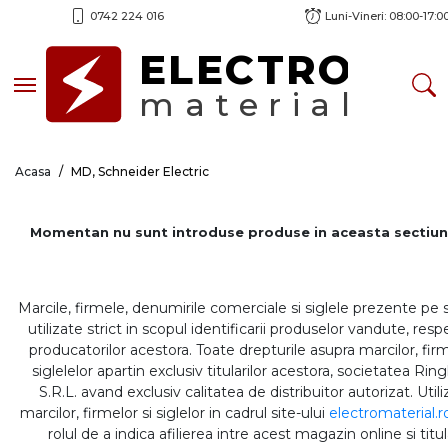
0742 224 016
Luni-Vineri: 08:00-17:0
ELECTRO
Toggle navigation
material
Acasa
MD, Schneider Electric
Momentan nu sunt introduse produse in aceasta sectiun
Marcile, firmele, denumirile comerciale si siglele prezente pe 
utilizate strict in scopul identificarii produselor vandute, respe
producatorilor acestora. Toate drepturile asupra marcilor, firm
siglelelor apartin exclusiv titularilor acestora, societatea Rin
S.R.L. avand exclusiv calitatea de distribuitor autorizat. Util
marcilor, firmelor si siglelor in cadrul site-ului
electromaterial.r
rolul de a indica afilierea intre acest magazin online si titul