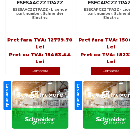
ESESAACZZTPAZZ
ESECAPCZZTPA
ESESAACZZTPAZZ - Licence
ESECAPCZZTPAZZ - Lic
part number, Schneider
part number, Schnei
Electric
Electric
Pret fara TVA: 12779.70
Pret fara TVA: 150
Lei
Lei
Pret cu TVA: 15463.44
Pret cu TVA: 1823
Lei
Lei
Comanda
Comanda
La comanda
La comanda