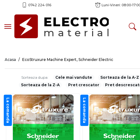
0742 224 016
Luni-Vineri: 08:00-17:0
ELECTRO
Toggle navigation
material
Acasa
EcoStruxure Machine Expert, Schneider Electric
Sorteaza dupa:
Cele mai vandute
Sorteaza de la A-Z
Sorteaza de la Z-A
Pret crescator
Pret descrescat
La comanda
La comanda