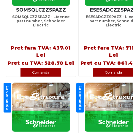
SOMSQLCZZSPAZZ
ESESADCZZSPA
SOMSQLCZZSPAZZ - Licence
ESESADCZZSPAZZ - Lic
part number, Schneider
part number, Schnei
Electric
Electric
Pret fara TVA: 437.01
Pret fara TVA: 71
Lei
Lei
Pret cu TVA: 528.78 Lei
Pret cu TVA: 861.4
Comanda
Comanda
La comanda
La comanda