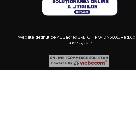
Website detinut de AE Sagres SRL, CIF: RO40175605, Reg.Co
J08/2727/2018