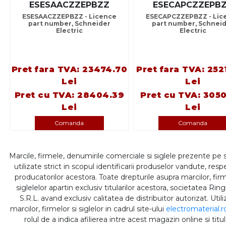
ESESAACZZEPBZZ
ESECAPCZZEPB
ESESAACZZEPBZZ - Licence
ESECAPCZZEPBZZ - Lic
part number, Schneider
part number, Schnei
Electric
Electric
Pret fara TVA: 23474.70
Pret fara TVA: 252
Lei
Lei
Pret cu TVA: 28404.39
Pret cu TVA: 3050
Lei
Lei
Comanda
Comanda
Marcile, firmele, denumirile comerciale si siglele prezente pe 
utilizate strict in scopul identificarii produselor vandute, respe
producatorilor acestora. Toate drepturile asupra marcilor, firm
siglelelor apartin exclusiv titularilor acestora, societatea Rin
S.R.L. avand exclusiv calitatea de distribuitor autorizat. Util
marcilor, firmelor si siglelor in cadrul site-ului
electromaterial.r
rolul de a indica afilierea intre acest magazin online si titul