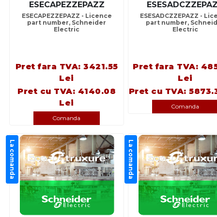
ESECAPEZZEPAZZ
ESESADCZZEPA
ESECAPEZZEPAZZ - Licence
ESESADCZZEPAZZ - Lic
part number, Schneider
part number, Schnei
Electric
Electric
Pret fara TVA: 3421.55
Pret fara TVA: 48
Lei
Lei
Pret cu TVA: 4140.08
Pret cu TVA: 5873.
Lei
Comanda
Comanda
La comanda
La comanda