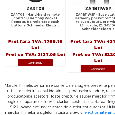
ZART08
ZARB11WSP
ZART08 - Hand-held remote
ZARB11WSP - Base stat
control, Harmony Pocket
Harmony pocket remote
Remote, 8 single-step push
relays outputs, pre-wi
buttons, Schneider Electric
1.5m cable, 12...24V D
Schneider Electric
Pret fara TVA: 1766.16
Pret fara TVA: 43
Lei
Lei
Pret cu TVA: 2137.05 Lei
Pret cu TVA: 522
Lei
Comanda
Comanda
Marcile, firmele, denumirile comerciale si siglele prezente pe 
utilizate strict in scopul identificarii produselor vandute, respe
producatorilor acestora. Toate drepturile asupra marcilor, firm
siglelelor apartin exclusiv titularilor acestora, societatea Rin
S.R.L. avand exclusiv calitatea de distribuitor autorizat. Util
marcilor, firmelor si siglelor in cadrul site-ului
electromaterial.r