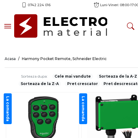
0742 224 016
Luni-Vineri: 08:00-17:0
ELECTRO
Toggle navigation
material
Acasa
Harmony Pocket Remote, Schneider Electric
Sorteaza dupa:
Cele mai vandute
Sorteaza de la A-Z
Sorteaza de la Z-A
Pret crescator
Pret descrescat
La comanda
La comanda