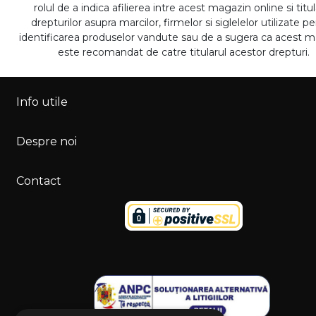
rolul de a indica afilierea intre acest magazin online si titul
drepturilor asupra marcilor, firmelor si siglelelor utilizate p
identificarea produselor vandute sau de a sugera ca acest 
este recomandat de catre titularul acestor drepturi.
Info utile
Despre noi
Contact