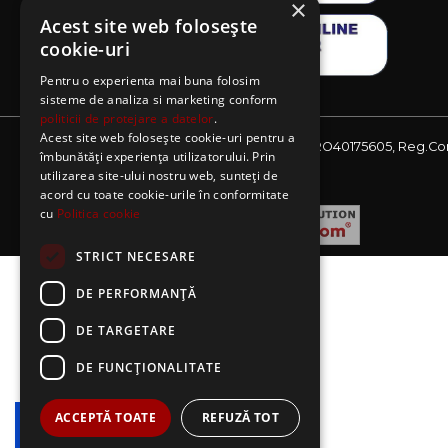
×
Acest site web folosește
cookie-uri
Pentru o experienta mai buna folosim
sisteme de analiza si marketing conform
politicii de protejare a datelor
.
Acest site web folosește cookie-uri pentru a
Website detinut de AE Sagres SRL, CIF: RO40175605, Reg.Co
îmbunătăți experiența utilizatorului. Prin
J08/2727/2018
utilizarea site-ului nostru web, sunteți de
acord cu toate cookie-urile în conformitate
cu
Politica cookie
STRICT NECESARE
DE PERFORMANȚĂ
DE TARGETARE
DE FUNCŢIONALITATE
ACCEPTĂ TOATE
REFUZĂ TOT