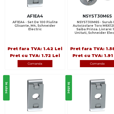
AF1EA4
NSYST30M6S
AF1EA4 - Set De 100 Piulite
NSYST30M6S - Surub
Glisante, M4, Schneider
Autoizolare Torx M6X1
Electric
Saiba Prinsa. Livrare: 
Unitati, Schneider Elec
Pret fara TVA: 1.42 Lei
Pret fara TVA: 1.5
Pret cu TVA: 1.72 Lei
Pret cu TVA: 1.91
Comanda
Comanda
In stoc
In stoc