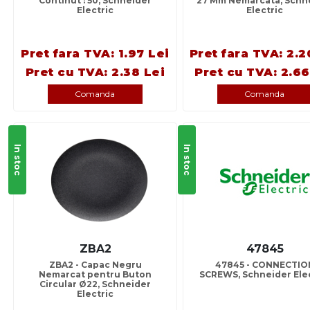
Continut : 50, Schneider
27 Mm Nemarcata, Schn
Electric
Electric
Pret fara TVA: 1.97 Lei
Pret fara TVA: 2.2
Pret cu TVA: 2.38 Lei
Pret cu TVA: 2.66
Comanda
Comanda
In stoc
In stoc
ZBA2
47845
ZBA2 - Capac Negru
47845 - CONNECTIO
Nemarcat pentru Buton
SCREWS, Schneider Elec
Circular Ø22, Schneider
Electric