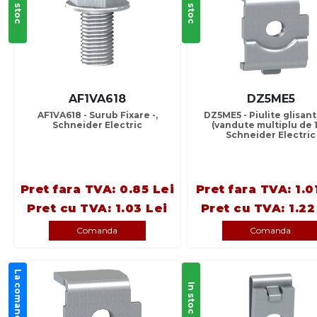
In stoc
In stoc
AF1VA618
DZ5ME5
AF1VA618 - Surub Fixare -,
DZ5ME5 - Piulite glisant
Schneider Electric
(vandute multiplu de 1
Schneider Electric
Pret fara TVA: 0.85 Lei
Pret fara TVA: 1.0
Pret cu TVA: 1.03 Lei
Pret cu TVA: 1.22
Comanda
Comanda
La comanda
In stoc