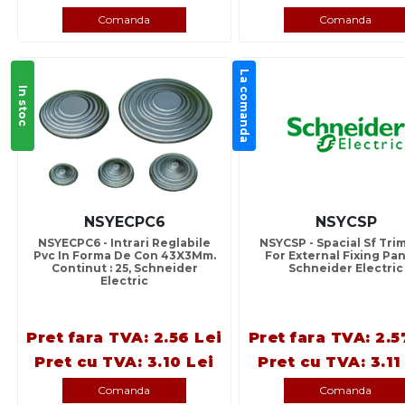
Comanda
Comanda
La comanda
In stoc
NSYECPC6
NSYCSP
NSYECPC6 - Intrari Reglabile
NSYCSP - Spacial Sf Tri
Pvc In Forma De Con 43X3Mm.
For External Fixing Pan
Continut : 25, Schneider
Schneider Electric
Electric
Pret fara TVA: 2.56 Lei
Pret fara TVA: 2.5
Pret cu TVA: 3.10 Lei
Pret cu TVA: 3.11
Comanda
Comanda