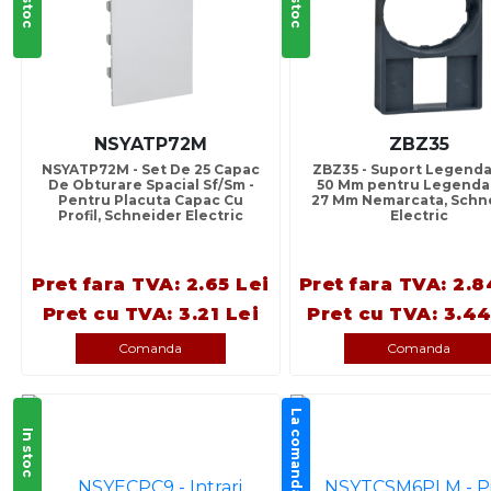
In stoc
In stoc
NSYATP72M
ZBZ35
NSYATP72M - Set De 25 Capac
ZBZ35 - Suport Legenda
De Obturare Spacial Sf/Sm -
50 Mm pentru Legenda 
Pentru Placuta Capac Cu
27 Mm Nemarcata, Schn
Profil, Schneider Electric
Electric
Pret fara TVA: 2.65 Lei
Pret fara TVA: 2.8
Pret cu TVA: 3.21 Lei
Pret cu TVA: 3.44
Comanda
Comanda
La comanda
In stoc