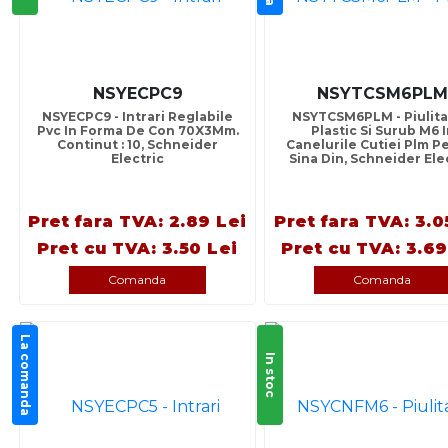
NSYECPC9
NSYTCSM6PLM
NSYECPC9 - Intrari Reglabile
NSYTCSM6PLM - Piulita
Pvc In Forma De Con 70X3Mm.
Plastic Si Surub M6 I
Continut : 10, Schneider
Canelurile Cutiei Plm P
Electric
Sina Din, Schneider Ele
Pret fara TVA: 2.89 Lei
Pret fara TVA: 3.0
Pret cu TVA: 3.50 Lei
Pret cu TVA: 3.69
Comanda
Comanda
La comanda
In stoc