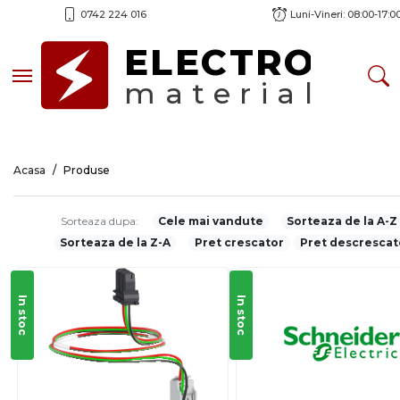
0742 224 016
Luni-Vineri: 08:00-17:0
ELECTRO
Toggle navigation
material
Acasa
Produse
Sorteaza dupa:
Cele mai vandute
Sorteaza de la A-Z
Sorteaza de la Z-A
Pret crescator
Pret descrescat
In stoc
In stoc