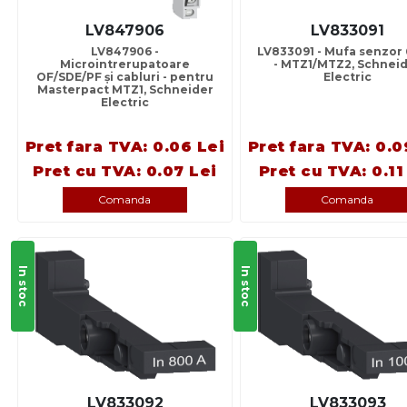
LV847906
LV833091
LV847906 -
LV833091 - Mufa senzor 
Microintrerupatoare
- MTZ1/MTZ2, Schnei
OF/SDE/PF și cabluri - pentru
Electric
Masterpact MTZ1, Schneider
Electric
Pret fara TVA: 0.06 Lei
Pret fara TVA: 0.0
Pret cu TVA: 0.07 Lei
Pret cu TVA: 0.11
Comanda
Comanda
In stoc
In stoc
LV833092
LV833093