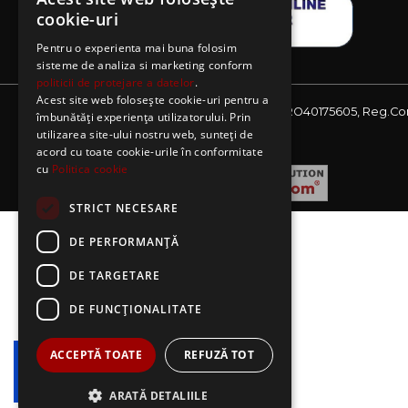
cookie-uri
Pentru o experienta mai buna folosim
sisteme de analiza si marketing conform
politicii de protejare a datelor
.
Acest site web folosește cookie-uri pentru a
Website detinut de AE Sagres SRL, CIF: RO40175605, Reg.Co
îmbunătăți experiența utilizatorului. Prin
J08/2727/2018
utilizarea site-ului nostru web, sunteți de
acord cu toate cookie-urile în conformitate
cu
Politica cookie
STRICT NECESARE
DE PERFORMANȚĂ
DE TARGETARE
DE FUNCŢIONALITATE
ACCEPTĂ TOATE
REFUZĂ TOT
ARATĂ DETALIILE