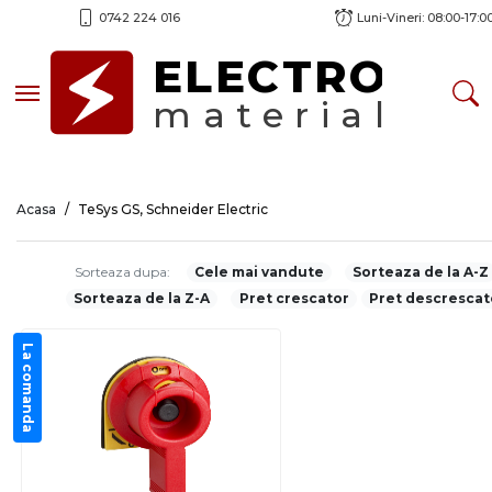
0742 224 016
Luni-Vineri: 08:00-17:0
ELECTRO
Toggle navigation
material
Acasa
TeSys GS, Schneider Electric
Sorteaza dupa:
Cele mai vandute
Sorteaza de la A-Z
Sorteaza de la Z-A
Pret crescator
Pret descrescat
La comanda