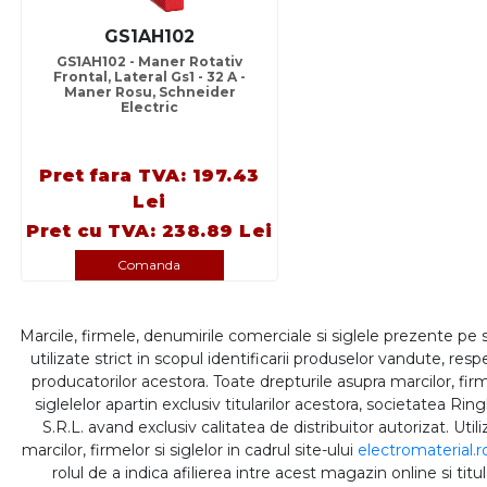
GS1AH102
GS1AH102 - Maner Rotativ
Frontal, Lateral Gs1 - 32 A -
Maner Rosu, Schneider
Electric
Pret fara TVA: 197.43
Lei
Pret cu TVA: 238.89 Lei
Comanda
Marcile, firmele, denumirile comerciale si siglele prezente pe 
utilizate strict in scopul identificarii produselor vandute, respe
producatorilor acestora. Toate drepturile asupra marcilor, firm
siglelelor apartin exclusiv titularilor acestora, societatea Rin
S.R.L. avand exclusiv calitatea de distribuitor autorizat. Util
marcilor, firmelor si siglelor in cadrul site-ului
electromaterial.r
rolul de a indica afilierea intre acest magazin online si titul