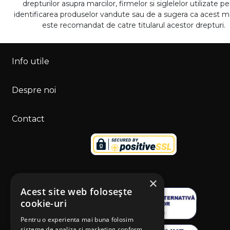
drepturilor asupra marcilor, firmelor si siglelelor utilizate p
identificarea produselor vandute sau de a sugera ca acest 
este recomandat de catre titularul acestor drepturi.
Info utile
Despre noi
Contact
×
Acest site web folosește
cookie-uri
Pentru o experienta mai buna folosim
sisteme de analiza si marketing conform