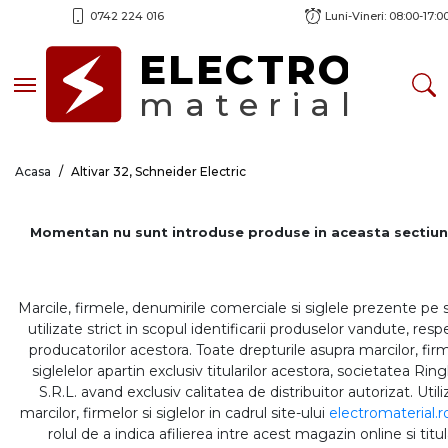
0742 224 016
Luni-Vineri: 08:00-17:0
ELECTRO
Toggle navigation
material
Acasa
Altivar 32, Schneider Electric
Momentan nu sunt introduse produse in aceasta sectiun
Marcile, firmele, denumirile comerciale si siglele prezente pe 
utilizate strict in scopul identificarii produselor vandute, respe
producatorilor acestora. Toate drepturile asupra marcilor, firm
siglelelor apartin exclusiv titularilor acestora, societatea Rin
S.R.L. avand exclusiv calitatea de distribuitor autorizat. Util
marcilor, firmelor si siglelor in cadrul site-ului
electromaterial.r
rolul de a indica afilierea intre acest magazin online si titul