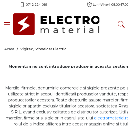
0742 224 016
Luni-Vineri: 08:00-17:0
ELECTRO
Toggle navigation
material
Acasa
Vigirex, Schneider Electric
Momentan nu sunt introduse produse in aceasta sectiun
Marcile, firmele, denumirile comerciale si siglele prezente pe 
utilizate strict in scopul identificarii produselor vandute, respe
producatorilor acestora. Toate drepturile asupra marcilor, firm
siglelelor apartin exclusiv titularilor acestora, societatea Rin
S.R.L. avand exclusiv calitatea de distribuitor autorizat. Util
marcilor, firmelor si siglelor in cadrul site-ului
electromaterial.r
rolul de a indica afilierea intre acest magazin online si titul