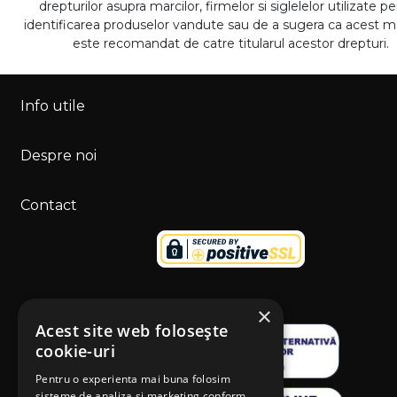
drepturilor asupra marcilor, firmelor si siglelelor utilizate p
identificarea produselor vandute sau de a sugera ca acest 
este recomandat de catre titularul acestor drepturi.
Info utile
Despre noi
Contact
×
Acest site web folosește
cookie-uri
Pentru o experienta mai buna folosim
sisteme de analiza si marketing conform