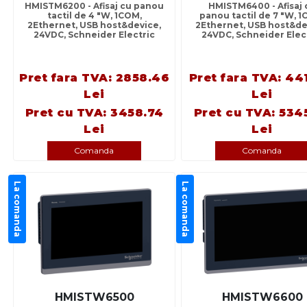
HMISTM6200 - Afisaj cu panou
HMISTM6400 - Afisaj 
tactil de 4 "W, 1COM,
panou tactil de 7 "W, 1
2Ethernet, USB host&device,
2Ethernet, USB host&de
24VDC, Schneider Electric
24VDC, Schneider Elec
Pret fara TVA: 2858.46
Pret fara TVA: 44
Lei
Lei
Pret cu TVA: 3458.74
Pret cu TVA: 534
Lei
Lei
Comanda
Comanda
La comanda
La comanda
HMISTW6500
HMISTW6600