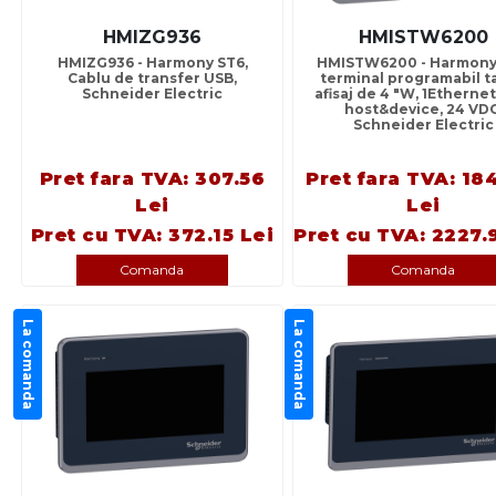
HMIZG936
HMISTW6200
HMIZG936 - Harmony ST6,
HMISTW6200 - Harmony
Cablu de transfer USB,
terminal programabil ta
Schneider Electric
afisaj de 4 "W, 1Etherne
host&device, 24 VDC
Schneider Electric
Pret fara TVA: 307.56
Pret fara TVA: 18
Lei
Lei
Pret cu TVA: 372.15 Lei
Pret cu TVA: 2227.
Comanda
Comanda
La comanda
La comanda