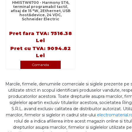
HMISTW6700 - Harmony ST6,
terminal programabil tactil,
afisaj de 15 "W, 2Ethernet, USB
host&device, 24 VDC,
Schneider Electric
Pret fara TVA: 7516.38
Lei
Pret cu TVA: 9094.82
Lei
Comanda
Marcile, firmele, denumirile comerciale si siglele prezente pe 
utilizate strict in scopul identificarii produselor vandute, respe
producatorilor acestora. Toate drepturile asupra marcilor, firm
siglelelor apartin exclusiv titularilor acestora, societatea Rin
S.R.L. avand exclusiv calitatea de distribuitor autorizat. Util
marcilor, firmelor si siglelor in cadrul site-ului
electromaterial.r
rolul de a indica afilierea intre acest magazin online si titul
drepturilor asupra marcilor, firmelor si siglelelor utilizate p