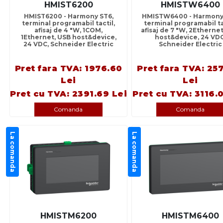
HMIST6200
HMISTW6400
HMIST6200 - Harmony ST6,
HMISTW6400 - Harmony
terminal programabil tactil,
terminal programabil ta
afisaj de 4 "W, 1COM,
afisaj de 7 "W, 2Etherne
1Ethernet, USB host&device,
host&device, 24 VDC
24 VDC, Schneider Electric
Schneider Electric
Pret fara TVA: 1976.60
Pret fara TVA: 25
Lei
Lei
Pret cu TVA: 2391.69 Lei
Pret cu TVA: 3116.
Comanda
Comanda
La comanda
La comanda
HMISTM6200
HMISTM6400