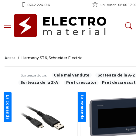
0742 224 016
Luni-Vineri: 08:00-17:0
ELECTRO
Toggle navigation
material
Acasa
Harmony ST6, Schneider Electric
Sorteaza dupa:
Cele mai vandute
Sorteaza de la A-Z
Sorteaza de la Z-A
Pret crescator
Pret descrescat
La comanda
La comanda