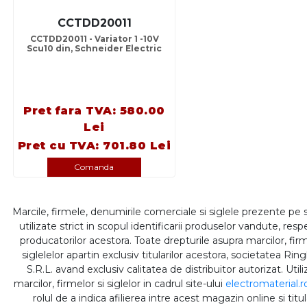
CCTDD20011
CCTDD20011 - Variator 1 -10V
Scu10 din, Schneider Electric
Pret fara TVA: 580.00
Lei
Pret cu TVA: 701.80 Lei
Comanda
Marcile, firmele, denumirile comerciale si siglele prezente pe 
utilizate strict in scopul identificarii produselor vandute, respe
producatorilor acestora. Toate drepturile asupra marcilor, firm
siglelelor apartin exclusiv titularilor acestora, societatea Rin
S.R.L. avand exclusiv calitatea de distribuitor autorizat. Util
marcilor, firmelor si siglelor in cadrul site-ului
electromaterial.r
rolul de a indica afilierea intre acest magazin online si titul