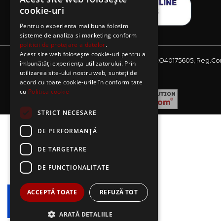
cookie-uri
Pentru o experienta mai buna folosim
sisteme de analiza si marketing conform
politicii de protejare a datelor
.
Acest site web folosește cookie-uri pentru a
Website detinut de AE Sagres SRL, CIF: RO40175605, Reg.Co
îmbunătăți experiența utilizatorului. Prin
J08/2727/2018
utilizarea site-ului nostru web, sunteți de
acord cu toate cookie-urile în conformitate
cu
Politica cookie
STRICT NECESARE
DE PERFORMANȚĂ
DE TARGETARE
DE FUNCŢIONALITATE
ACCEPTĂ TOATE
REFUZĂ TOT
ARATĂ DETALIILE