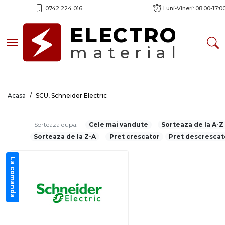
0742 224 016
Luni-Vineri: 08:00-17:0
ELECTRO
Toggle navigation
material
Acasa
SCU, Schneider Electric
Sorteaza dupa:
Cele mai vandute
Sorteaza de la A-Z
Sorteaza de la Z-A
Pret crescator
Pret descrescat
La comanda