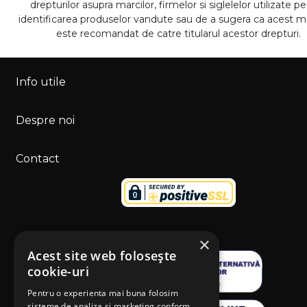
drepturilor asupra marcilor, firmelor si siglelelor utilizate p
identificarea produselor vandute sau de a sugera ca acest 
este recomandat de catre titularul acestor drepturi.
Info utile
Despre noi
Contact
×
Acest site web folosește
cookie-uri
Pentru o experienta mai buna folosim
sisteme de analiza si marketing conform