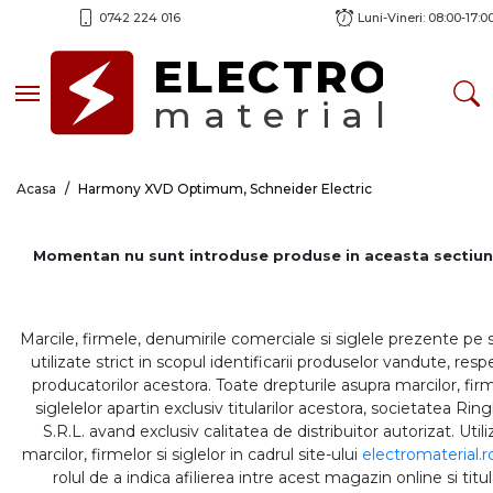
0742 224 016
Luni-Vineri: 08:00-17:0
ELECTRO
Toggle navigation
material
Acasa
Harmony XVD Optimum, Schneider Electric
Momentan nu sunt introduse produse in aceasta sectiun
Marcile, firmele, denumirile comerciale si siglele prezente pe 
utilizate strict in scopul identificarii produselor vandute, respe
producatorilor acestora. Toate drepturile asupra marcilor, firm
siglelelor apartin exclusiv titularilor acestora, societatea Rin
S.R.L. avand exclusiv calitatea de distribuitor autorizat. Util
marcilor, firmelor si siglelor in cadrul site-ului
electromaterial.r
rolul de a indica afilierea intre acest magazin online si titul