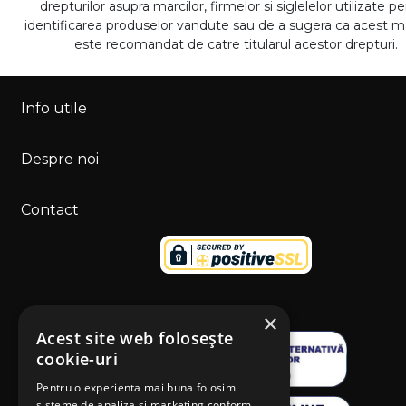
drepturilor asupra marcilor, firmelor si siglelelor utilizate p
identificarea produselor vandute sau de a sugera ca acest 
este recomandat de catre titularul acestor drepturi.
Info utile
Despre noi
Contact
×
Acest site web folosește
cookie-uri
Pentru o experienta mai buna folosim
sisteme de analiza si marketing conform