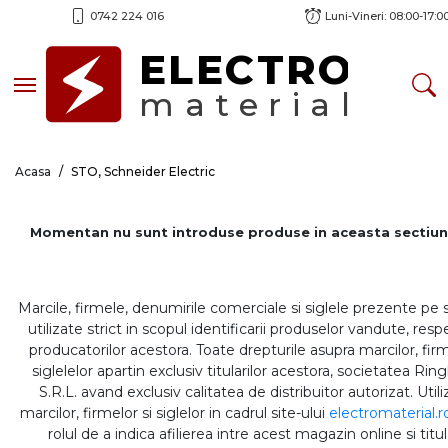
0742 224 016
Luni-Vineri: 08:00-17:0
ELECTRO
Toggle navigation
material
Acasa
STO, Schneider Electric
Momentan nu sunt introduse produse in aceasta sectiun
Marcile, firmele, denumirile comerciale si siglele prezente pe 
utilizate strict in scopul identificarii produselor vandute, respe
producatorilor acestora. Toate drepturile asupra marcilor, firm
siglelelor apartin exclusiv titularilor acestora, societatea Rin
S.R.L. avand exclusiv calitatea de distribuitor autorizat. Util
marcilor, firmelor si siglelor in cadrul site-ului
electromaterial.r
rolul de a indica afilierea intre acest magazin online si titul