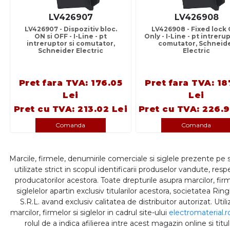
LV426907
LV426908
LV426907 - Dispozitiv bloc.
LV426908 - Fixed lock
ON si OFF - I-Line - pt
Only - I-Line - pt intrerup
intreruptor si comutator,
comutator, Schneid
Schneider Electric
Electric
Pret fara TVA: 176.05
Pret fara TVA: 18
Lei
Lei
Pret cu TVA: 213.02 Lei
Pret cu TVA: 226.9
Comanda
Comanda
Marcile, firmele, denumirile comerciale si siglele prezente pe 
utilizate strict in scopul identificarii produselor vandute, respe
producatorilor acestora. Toate drepturile asupra marcilor, firm
siglelelor apartin exclusiv titularilor acestora, societatea Rin
S.R.L. avand exclusiv calitatea de distribuitor autorizat. Util
marcilor, firmelor si siglelor in cadrul site-ului
electromaterial.r
rolul de a indica afilierea intre acest magazin online si titul