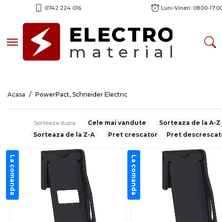
0742 224 016
Luni-Vineri: 08:00-17:0
ELECTRO
Toggle navigation
material
Acasa
PowerPact, Schneider Electric
Sorteaza dupa:
Cele mai vandute
Sorteaza de la A-Z
Sorteaza de la Z-A
Pret crescator
Pret descrescat
La comanda
La comanda