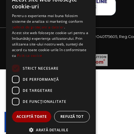
cookie-uri
Pentru o experienta mai buna folosim
sisteme de analiza si marketing conform
politicii de protejare a datelor
.
Acest site web folosește cookie-uri pentru a
Website detinut de AE Sagres SRL, CIF: RO40175605, Reg.Co
îmbunătăți experiența utilizatorului. Prin
J08/2727/2018
utilizarea site-ului nostru web, sunteți de
acord cu toate cookie-urile în conformitate
cu
Politica cookie
STRICT NECESARE
DE PERFORMANȚĂ
DE TARGETARE
DE FUNCŢIONALITATE
ACCEPTĂ TOATE
REFUZĂ TOT
ARATĂ DETALIILE