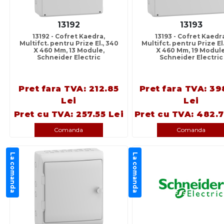
13192
13193
13192 - Cofret Kaedra,
13193 - Cofret Kaedr
Multifct. pentru Prize El., 340
Multifct. pentru Prize El
X 460 Mm, 13 Module,
X 460 Mm, 19 Module
Schneider Electric
Schneider Electric
Pret fara TVA: 212.85
Pret fara TVA: 39
Lei
Lei
Pret cu TVA: 257.55 Lei
Pret cu TVA: 482.7
Comanda
Comanda
La comanda
La comanda