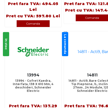
Pret fara TVA: 494.05
Pret fara TVA: 121.
Lei
Pret cu TVA: 147.4
Pret cu TVA: 597.80 Lei
Comanda
Comanda
La comanda
In stoc
13994
14811
13994 - Cofret Kaedra,
14811 - Acti9, Bare Cole
Interfata, 138 X 610 Mm, 4
Tip Pieptene, 1L, Incli
deschideri, Schneider
27mm , 24 Module, 12
Electric
Schneider Electric
Pret fara TVA: 137.29
Pret fara TVA: 76.