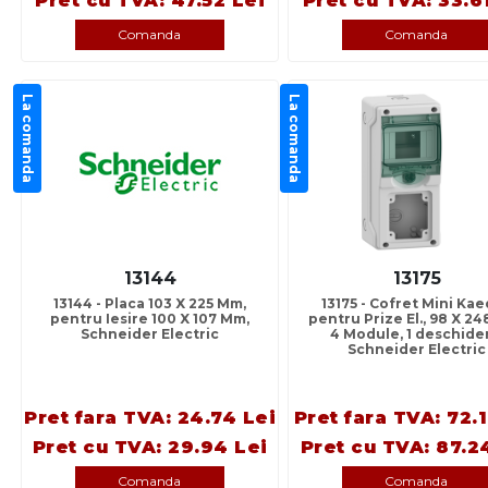
Pret cu TVA: 47.52 Lei
Pret cu TVA: 33.6
Comanda
Comanda
La comanda
La comanda
13144
13175
13144 - Placa 103 X 225 Mm,
13175 - Cofret Mini Kae
pentru Iesire 100 X 107 Mm,
pentru Prize El., 98 X 2
Schneider Electric
4 Module, 1 deschide
Schneider Electric
Pret fara TVA: 24.74 Lei
Pret fara TVA: 72.
Pret cu TVA: 29.94 Lei
Pret cu TVA: 87.2
Comanda
Comanda