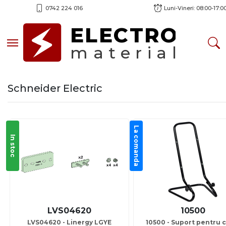
0742 224 016
Luni-Vineri: 08:00-17:0
ELECTRO
Toggle navigation
material
Schneider Electric
La comanda
In stoc
LVS04620
10500
LVS04620 - Linergy LGYE
10500 - Suport pentru c