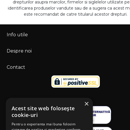
drepturilor asupra marcilor, firmelor si siglelelor utilizate p
identificarea produselor vandute sau de a sugera ca acest 
este recomandat de catre titularul acestor drepturi.
Info utile
Despre noi
Contact
×
Acest site web folosește
cookie-uri
Pentru o experienta mai buna folosim
sisteme de analiza si marketing conform