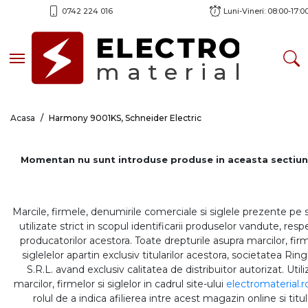
0742 224 016
Luni-Vineri: 08:00-17:0
ELECTRO
Toggle navigation
material
Acasa
Harmony 9001KS, Schneider Electric
Momentan nu sunt introduse produse in aceasta sectiun
Marcile, firmele, denumirile comerciale si siglele prezente pe 
utilizate strict in scopul identificarii produselor vandute, respe
producatorilor acestora. Toate drepturile asupra marcilor, firm
siglelelor apartin exclusiv titularilor acestora, societatea Rin
S.R.L. avand exclusiv calitatea de distribuitor autorizat. Util
marcilor, firmelor si siglelor in cadrul site-ului
electromaterial.r
rolul de a indica afilierea intre acest magazin online si titul