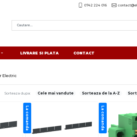
0742 224 016
contact@el
LIVRARE SI PLATA
CONTACT
 Electric
Sorteaza dupa:
Cele mai vandute
Sorteaza de la A-Z
Sort
La comanda
La comanda