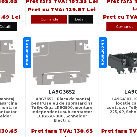
103.05
Pret fara TVA: 107.33 Lei
Pret fara 
L
Pret cu TVA: 129.87 Lei
.69 Lei
Pret cu TVA
Comanda
Detalii
Detalii
Comanda
La comanda
La comanda
LA9G3652
LA9
 montaj
LA9G3652 - Placa de montaj
LA9G4101 - 
asarcina
pentru releu de suprasarcina
locatie c
 montare
TeSys Giga LR9G500, montare
contactor TeSy
ontactor
independenta sub contactor
225, 4P, Schn
eider
LC1G630-800, Schneider
Electric
130.65
Pret fara TVA: 130.65
Pret fara TV