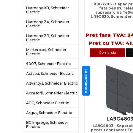
LA9G3706 - Capac pr
Harmony XB, Schneider
fata pentru rele
Electric
suprasarcina TeSy
LR9G630, Schneider 
Harmony ZA, Schneider
Electric
Pret fara TVA: 3
Harmony ZB, Schneider
Electric
Pret cu TVA: 41
Masterpact, Schneider
Comanda
Electric
9007, Schneider Electric
La comanda
Actassi, Schneider Electric
Advantys, Schneider Electric
Accesorii, Schneider Electric
APC, Schneider Electric
Argus, Schneider Electric
LA9G480
BC Imprego, Schneider
LA9G4803 - Separat
Electric
pentru contactor Te