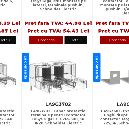
t de 6,
TeSys Giga, 2NO, montare pe
contactor Te
ric
lateral, terminale push-in,
montare pe lat
Schneider Electric
push-in L1/
Ele
0.39 Lei
Pret fara TVA: 44.98 Lei
Pret fara T
.87 Lei
Pret cu TVA: 54.43 Lei
Pret cu TV
Detalii
Comanda
Detalii
Comanda
La comanda
La comanda
LA9G3702
LA9
otectie
LA9G3702 - Capac protectie
LA9G3681 - Ex
ntactor
terminale pentru contactor
unghi drept
25, 4P,
TeSys Giga LC1G265-500, 3P,
contactor TeSy
ectric
IP20, Schneider Electric
225, 3P, Schn