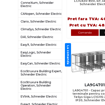
LC1G630-800, 4P, se
ConneXium, Schneider
Schneider Elect
Electric
CANopen, Schneider Electric
Pret fara TVA: 4
Clario, Schneider Electric
Pret cu TVA: 48
ClimaSys, Schneider Electric
Comanda
DA1, Schneider Electric
Easy9, Schneider Electric
La comanda
EasyLogic, Schneider
Electric
EasyCan, Schneider Electric
EcoStruxure Building Expert,
Schneider Electric
EcoStruxure Building
LA9G4701
Operation, Schneider
Electric
LA9G4701 - Capac pr
terminale pentru co
EVlink, Schneider Electric
TeSys Giga LC1G115-2
IP20, Schneider El
Fupact, Schneider Electric