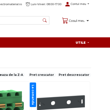
Contul meu
ectromaterial.ro
Luni-Vineri: 08:00-17:00
Cosul meu
UTILE
eaza de la Z-A
Pret crescator
Pret descrescator
La comanda