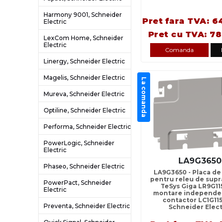
Harmony 9001, Schneider
Pret fara TVA: 6
Electric
Pret cu TVA: 78
LexCom Home, Schneider
Electric
Comanda
Linergy, Schneider Electric
Magelis, Schneider Electric
La comanda
Mureva, Schneider Electric
Optiline, Schneider Electric
Performa, Schneider Electric
PowerLogic, Schneider
Electric
LA9G3650
Phaseo, Schneider Electric
LA9G3650 - Placa de
pentru releu de supr
PowerPact, Schneider
TeSys Giga LR9G11
Electric
montare independe
contactor LC1G115
Preventa, Schneider Electric
Schneider Elect