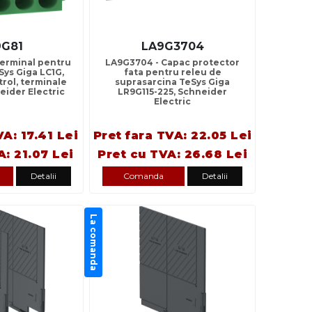
9G81
LA9G3704
terminal pentru
LA9G3704 - Capac protector
Sys Giga LC1G,
fata pentru releu de
rol, terminale
suprasarcina TeSys Giga
eider Electric
LR9G115-225, Schneider
Electric
VA: 17.41 Lei
Pret fara TVA: 22.05 Lei
A: 21.07 Lei
Pret cu TVA: 26.68 Lei
Detalii
Comanda
Detalii
La comanda