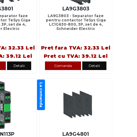
G3801
LA9G3803
eparator faze
LA9G3803 - Separator faze
tor TeSys Giga
pentru contactor TeSys Giga
 3P, set de 4,
LC1G630-800, 3P, set de 4,
r Electric
Schneider Electric
VA: 32.33 Lei
Pret fara TVA: 32.33 Lei
A: 39.12 Lei
Pret cu TVA: 39.12 Lei
Detalii
Comanda
Detalii
La comanda
N113P
LA9G4801