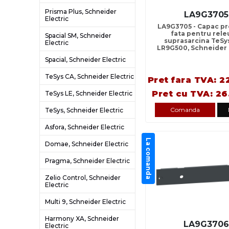
Prisma Plus, Schneider
LA9G3705
Electric
LA9G3705 - Capac pr
fata pentru rele
Spacial SM, Schneider
suprasarcina TeSy
Electric
LR9G500, Schneider 
Spacial, Schneider Electric
TeSys CA, Schneider Electric
Pret fara TVA: 2
Pret cu TVA: 26
TeSys LE, Schneider Electric
Comanda
TeSys, Schneider Electric
Asfora, Schneider Electric
La comanda
Domae, Schneider Electric
Pragma, Schneider Electric
Zelio Control, Schneider
Electric
Multi 9, Schneider Electric
Harmony XA, Schneider
LA9G370
Electric