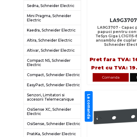
Sedna, Schneider Electric
Mini Pragma, Schneider
LA9G370
Electric
LA9G3707 - Capac 
Kaedra, Schneider Electric
papuci pentru con
TeSys Giga LC1G115-8
Altira, Schneider Electric
ansamblu de cuplare
Schneider Elect
Altivar, Schneider Electric
Pret fara TVA: 1
Compact NS, Schneider
Electric
Pret cu TVA: 19
Compact, Schneider Electric
Comanda
EasyPact, Schneider Electric
Senzori, Limitatori si
La comanda
accesorii Telemecanique
OsiSense XC, Schneider
Electric
OsiSense, Schneider Electric
PratiKa, Schneider Electric