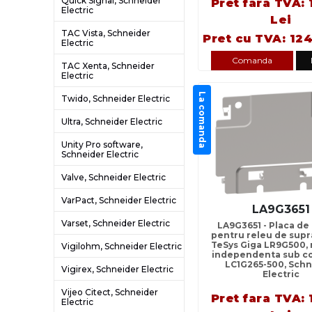
Quick Signal, Schneider
Pret fara TVA: 
Electric
Lei
TAC Vista, Schneider
Pret cu TVA: 124
Electric
Comanda
TAC Xenta, Schneider
Electric
La comanda
Twido, Schneider Electric
Ultra, Schneider Electric
Unity Pro software,
Schneider Electric
Valve, Schneider Electric
VarPact, Schneider Electric
LA9G3651
Varset, Schneider Electric
LA9G3651 - Placa de
pentru releu de supr
TeSys Giga LR9G500,
Vigilohm, Schneider Electric
independenta sub c
LC1G265-500, Schn
Vigirex, Schneider Electric
Electric
Vijeo Citect, Schneider
Pret fara TVA: 
Electric