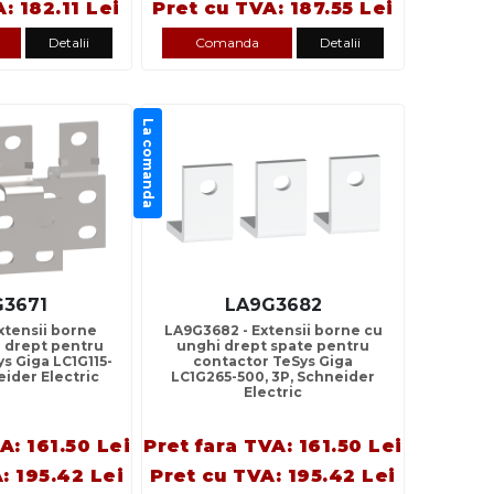
: 182.11 Lei
Pret cu TVA: 187.55 Lei
Detalii
Comanda
Detalii
La comanda
G3671
LA9G3682
xtensii borne
LA9G3682 - Extensii borne cu
i drept pentru
unghi drept spate pentru
s Giga LC1G115-
contactor TeSys Giga
eider Electric
LC1G265-500, 3P, Schneider
Electric
A: 161.50 Lei
Pret fara TVA: 161.50 Lei
: 195.42 Lei
Pret cu TVA: 195.42 Lei