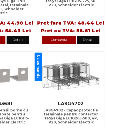
Sys Giga, 2NO,
TeSys Giga LC1G115-225, 3P,
eral, terminale
IP20, Schneider Electric
R1, Schneider
ctric
VA: 44.98 Lei
Pret fara TVA: 48.44 Lei
A: 54.43 Lei
Pret cu TVA: 58.61 Lei
Detalii
Comanda
Detalii
La comanda
G3681
LA9G4702
tensii borne cu
LA9G4702 - Capac protectie
 spate pentru
terminale pentru contactor
s Giga LC1G115-
TeSys Giga LC1G265-500, 4P,
eider Electric
IP20, Schneider Electric