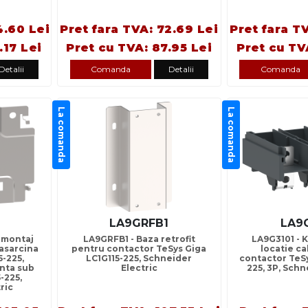
4.60 Lei
Pret fara TVA: 72.69 Lei
Pret fara T
.17 Lei
Pret cu TVA: 87.95 Lei
Pret cu TV
Detalii
Comanda
Detalii
Comanda
La comanda
La comanda
LA9GRFB1
LA9
 montaj
LA9GRFB1 - Baza retrofit
LA9G3101 - 
asarcina
pentru contactor TeSys Giga
locatie c
5-225,
LC1G115-225, Schneider
contactor TeSy
nta sub
Electric
225, 3P, Schn
-225,
ric