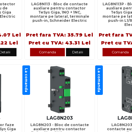
otector
LAG8N113 - Bloc de contacte
LAG8N113P - B
u de
auxliare pentru contactor
auxliare pen
s Giga
TeSys Giga, 1NO + 1NC,
TeSys Giga
Electric
montare pe lateral, terminale
montare pe lat
push-in, Schneider Electric
push-in L1/
Ele
4.07 Lei
Pret fara TVA: 35.79 Lei
Pret fara T
.22 Lei
Pret cu TVA: 43.31 Lei
Pret cu TV
Detalii
Comanda
Detalii
Comanda
La comanda
La comanda
3
LAG8N203
LAG8
or faze
LAG8N203 - Bloc de contacte
LAG8N203P
Sys Giga
auxliare pentru contactor
contacte au