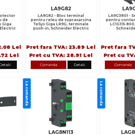
LA9G82
LA9
otector
LA9G82 - Bloc terminal
LA9G3801 - S
u de
pentru releu de suprasarcina
pentru contac
s Giga
TeSys Giga LR9G, terminale
LC1G115-800,
Electric
push-in, Schneider Electric
Schneide
2.08 Lei
Pret fara TVA: 23.89 Lei
Pret fara T
.72 Lei
Pret cu TVA: 28.91 Lei
Pret cu TV
Detalii
Comanda
Detalii
Comanda
La comanda
La comanda
6
LAG8N113
LAG8