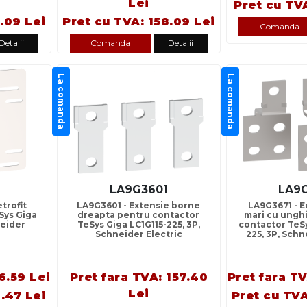
Lei
Pret cu TVA
.09 Lei
Pret cu TVA: 158.09 Lei
Comanda
Detalii
Comanda
Detalii
La comanda
La comanda
2
LA9G3601
LA9
trofit
LA9G3601 - Extensie borne
LA9G3671 - E
Sys Giga
dreapta pentru contactor
mari cu ungh
eider
TeSys Giga LC1G115-225, 3P,
contactor TeSy
Schneider Electric
225, 3P, Schn
6.59 Lei
Pret fara TVA: 157.40
Pret fara TV
Lei
.47 Lei
Pret cu TVA