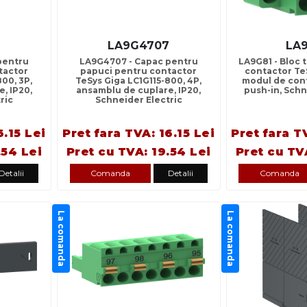
7
LA9G4707
LA
pentru
LA9G4707 - Capac pentru
LA9G81 - Bloc 
tactor
papuci pentru contactor
contactor Te
00, 3P,
TeSys Giga LC1G115-800, 4P,
modul de cont
, IP20,
ansamblu de cuplare, IP20,
push-in, Schn
ric
Schneider Electric
6.15 Lei
Pret fara TVA: 16.15 Lei
Pret fara T
.54 Lei
Pret cu TVA: 19.54 Lei
Pret cu TV
Detalii
Comanda
Detalii
Comanda
La comanda
La comanda