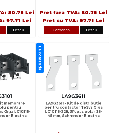
VA: 80.75 Lei
Pret fara TVA: 80.75 Lei
A: 97.71 Lei
Pret cu TVA: 97.71 Lei
Detalii
Comanda
Detalii
La comanda
G3101
LA9G3611
Kit memorare
LA9G3611 - Kit de distributie
ablu pentru
pentru contactor TeSys Giga
s Giga LC1G115-
LC1G115-225, 3P, pas polar 35-
eider Electric
45 mm, Schneider Electric