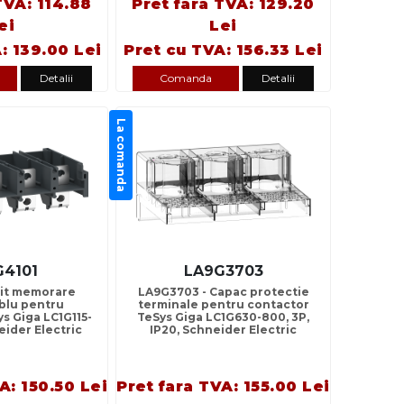
TVA: 114.88
Pret fara TVA: 129.20
ei
Lei
: 139.00 Lei
Pret cu TVA: 156.33 Lei
Detalii
Comanda
Detalii
La comanda
G4101
LA9G3703
Kit memorare
LA9G3703 - Capac protectie
ablu pentru
terminale pentru contactor
s Giga LC1G115-
TeSys Giga LC1G630-800, 3P,
eider Electric
IP20, Schneider Electric
A: 150.50 Lei
Pret fara TVA: 155.00 Lei