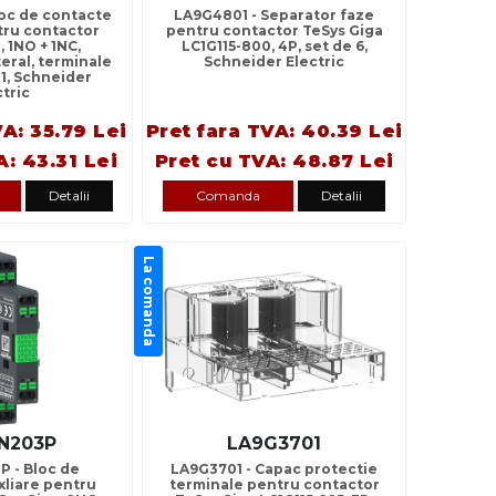
loc de contacte
LA9G4801 - Separator faze
tru contactor
pentru contactor TeSys Giga
, 1NO + 1NC,
LC1G115-800, 4P, set de 6,
eral, terminale
Schneider Electric
R1, Schneider
ctric
VA: 35.79 Lei
Pret fara TVA: 40.39 Lei
A: 43.31 Lei
Pret cu TVA: 48.87 Lei
Detalii
Comanda
Detalii
La comanda
N203P
LA9G3701
 - Bloc de
LA9G3701 - Capac protectie
xliare pentru
terminale pentru contactor