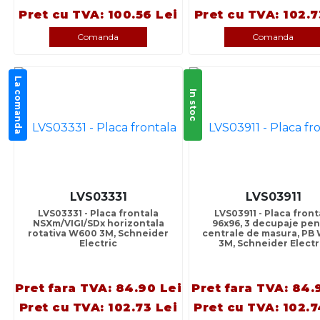
Pret cu TVA: 100.56 Lei
Pret cu TVA: 102.7
Comanda
Comanda
La comanda
In stoc
LVS03331
LVS03911
LVS03331 - Placa frontala
LVS03911 - Placa front
NSXm/VIGI/SDx horizontala
96x96, 3 decupaje pen
rotativa W600 3M, Schneider
centrale de masura, PB
Electric
3M, Schneider Electr
Pret fara TVA: 84.90 Lei
Pret fara TVA: 84.
Pret cu TVA: 102.73 Lei
Pret cu TVA: 102.7