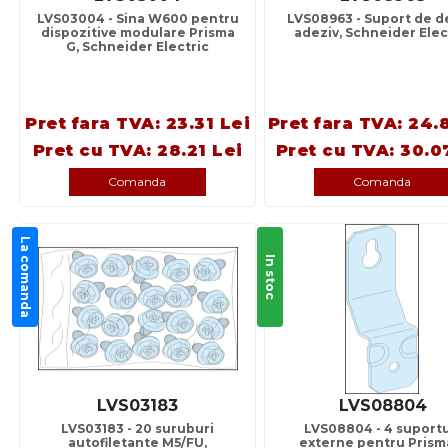
LVS03004 - Sina W600 pentru
LVS08963 - Suport de 
dispozitive modulare Prisma
adeziv, Schneider Elec
G, Schneider Electric
Pret fara TVA: 23.31 Lei
Pret fara TVA: 24.
Pret cu TVA: 28.21 Lei
Pret cu TVA: 30.0
Comanda
Comanda
La comanda
In stoc
LVS03183
LVS08804
LVS03183 - 20 suruburi
LVS08804 - 4 suportu
autofiletante M5/FU,
externe pentru Prism