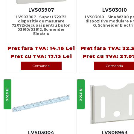
LVS03907
LVS03010
LVS03907 - Suport 72X72
LVS03010 - Sina W300 p
dispozitiv de masurare
dispozitive modulare P
72X72/decupaj pentru buton
G, Schneider Electri
03910/03912, Schneider
Electric
Pret fara TVA: 14.16 Lei
Pret fara TVA: 22.
Pret cu TVA: 17.13 Lei
Pret cu TVA: 27.0
Comanda
Comanda
In stoc
In stoc
LVS03004
LVS08963