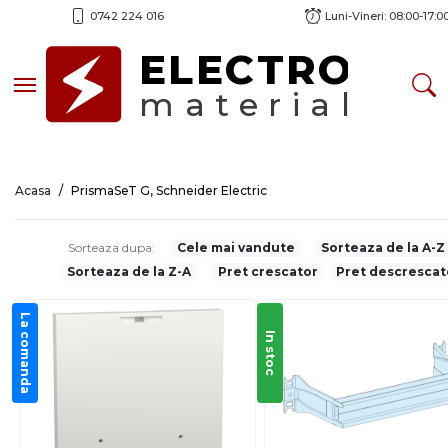
0742 224 016
Luni-Vineri: 08:00-17:0
ELECTRO
Toggle navigation
material
Acasa
PrismaSeT G, Schneider Electric
Sorteaza dupa:
Cele mai vandute
Sorteaza de la A-Z
Sorteaza de la Z-A
Pret crescator
Pret descrescat
La comanda
In stoc