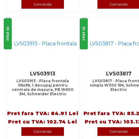
Comanda
Comanda
In stoc
In stoc
LVS03913
LVS03817
LVS03913 - Placa frontala
LVS03817 - Placa front
96x96, 1 decupaj pentru
simpla W300 9M, Schne
centrala de masura, PB W600
Electric
3M, Schneider Electric
Pret fara TVA: 84.91 Lei
Pret fara TVA: 85.
Pret cu TVA: 102.74 Lei
Pret cu TVA: 103.1
Comanda
Comanda