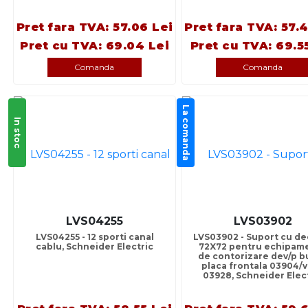
Pret fara TVA: 57.06 Lei
Pret fara TVA: 57.
Pret cu TVA: 69.04 Lei
Pret cu TVA: 69.5
Comanda
Comanda
La comanda
In stoc
LVS04255
LVS03902
LVS04255 - 12 sporti canal
LVS03902 - Suport cu de
cablu, Schneider Electric
72X72 pentru echipam
de contorizare dev/p b
placa frontala 03904/v
03928, Schneider Elec