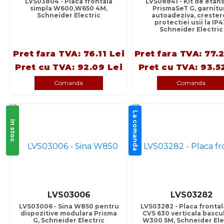
LVS03804 - Placa frontala
LVS08841 - Kit de etans
simpla W600,W650 4M,
PrismaSeT G, garnitu
Schneider Electric
autoadeziva, crester
protectiei usii la IP4
Schneider Electric
Pret fara TVA: 76.11 Lei
Pret fara TVA: 77.
Pret cu TVA: 92.09 Lei
Pret cu TVA: 93.5
Comanda
Comanda
La comanda
In stoc
LVS03006
LVS03282
LVS03006 - Sina W850 pentru
LVS03282 - Placa frontal
dispozitive modulara Prisma
CVS 630 verticala bascu
G, Schneider Electric
W300 5M, Schneider Ele