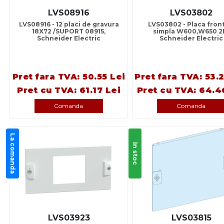
LVS08916
LVS03802
LVS08916 - 12 placi de gravura
LVS03802 - Placa fron
18X72 /SUPORT 08915,
simpla W600,W650 2
Schneider Electric
Schneider Electric
Pret fara TVA: 50.55 Lei
Pret fara TVA: 53.
Pret cu TVA: 61.17 Lei
Pret cu TVA: 64.4
Comanda
Comanda
La comanda
In stoc
LVS03923
LVS03815