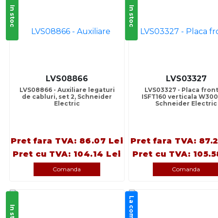
In stoc
In stoc
LVS08866
LVS03327
LVS08866 - Auxiliare legaturi
LVS03327 - Placa front
de cabluri, set 2, Schneider
ISFT160 verticala W300
Electric
Schneider Electric
Pret fara TVA: 86.07 Lei
Pret fara TVA: 87.
Pret cu TVA: 104.14 Lei
Pret cu TVA: 105.5
Comanda
Comanda
La comanda
In stoc