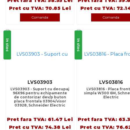
Pret fara TVA: 58.55 Lei
Pret fara TVA: 59.
Pret cu TVA: 70.85 Lei
Pret cu TVA: 72.1
Comanda
Comanda
In stoc
In stoc
LVS03903
LVS03816
LVS03903 - Suport cu decupaj
LVS03816 - Placa front
96X96 pentru echipamente
simpla W300 6M, Schne
de contorizar dev/p buton
Electric
placa frontala 03904/visor
03928, Schneider Electric
Pret fara TVA: 61.47 Lei
Pret fara TVA: 63.
Pret cu TVA: 74.38 Lei
Pret cu TVA: 76.6