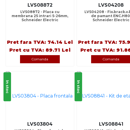
LVS08872
LVS04208
LVS08872 - Placa cu
LVS04208 - Fix.brack.v.
membrana 25 intrari 5-26mm,
de pamant ENC.H80
Schneider Electric
Schneider Electric
Pret fara TVA: 74.14 Lei
Pret fara TVA: 75.
Pret cu TVA: 89.71 Lei
Pret cu TVA: 91.8
Comanda
Comanda
In stoc
In stoc
LVS03804
LVS08841