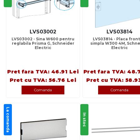
LVS03002
LVS03814
LVS03002 - Sina W600 pentru
LVS03814 - Placa front
reglabila Prisma G, Schneider
simpla W300 4M, Schne
Electric
Electric
Pret fara TVA: 46.91 Lei
Pret fara TVA: 48.
Pret cu TVA: 56.76 Lei
Pret cu TVA: 58.9
Comanda
Comanda
La comanda
In stoc