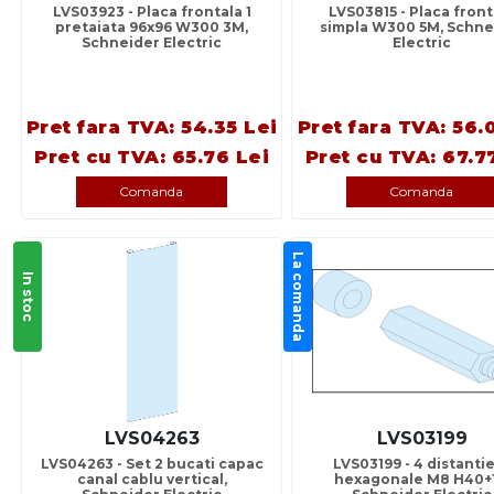
LVS03923 - Placa frontala 1
LVS03815 - Placa front
pretaiata 96x96 W300 3M,
simpla W300 5M, Schne
Schneider Electric
Electric
Pret fara TVA: 54.35 Lei
Pret fara TVA: 56.
Pret cu TVA: 65.76 Lei
Pret cu TVA: 67.7
Comanda
Comanda
La comanda
In stoc
LVS04263
LVS03199
LVS04263 - Set 2 bucati capac
LVS03199 - 4 distanti
canal cablu vertical,
hexagonale M8 H40+1