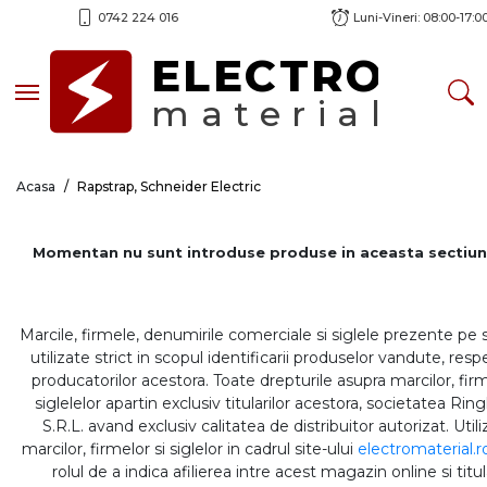
0742 224 016
Luni-Vineri: 08:00-17:0
ELECTRO
Toggle navigation
material
Acasa
Rapstrap, Schneider Electric
Momentan nu sunt introduse produse in aceasta sectiun
Marcile, firmele, denumirile comerciale si siglele prezente pe 
utilizate strict in scopul identificarii produselor vandute, respe
producatorilor acestora. Toate drepturile asupra marcilor, firm
siglelelor apartin exclusiv titularilor acestora, societatea Rin
S.R.L. avand exclusiv calitatea de distribuitor autorizat. Util
marcilor, firmelor si siglelor in cadrul site-ului
electromaterial.r
rolul de a indica afilierea intre acest magazin online si titul