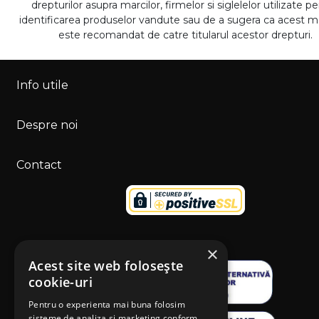
drepturilor asupra marcilor, firmelor si siglelelor utilizate p
identificarea produselor vandute sau de a sugera ca acest 
este recomandat de catre titularul acestor drepturi.
Info utile
Despre noi
Contact
×
Acest site web folosește
cookie-uri
Pentru o experienta mai buna folosim
sisteme de analiza si marketing conform