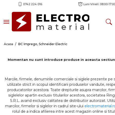
0742 224 016
Luni-Vineri: 08:00-17:0
ELECTRO
Toggle navigation
material
Acasa
BC Imprego, Schneider Electric
Momentan nu sunt introduse produse in aceasta sectiun
Marcile, firmele, denumirile comerciale si siglele prezente pe 
utilizate strict in scopul identificarii produselor vandute, respe
producatorilor acestora. Toate drepturile asupra marcilor, firm
siglelelor apartin exclusiv titularilor acestora, societatea Rin
S.R.L. avand exclusiv calitatea de distribuitor autorizat. Util
marcilor, firmelor si siglelor in cadrul site-ului
electromaterial.r
rolul de a indica afilierea intre acest magazin online si titul