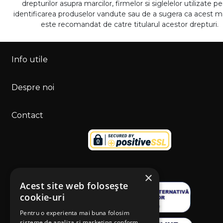
drepturilor asupra marcilor, firmelor si siglelelor utilizate p
identificarea produselor vandute sau de a sugera ca acest 
este recomandat de catre titularul acestor drepturi.
Info utile
Despre noi
Contact
×
Acest site web folosește
cookie-uri
Pentru o experienta mai buna folosim
sisteme de analiza si marketing conform