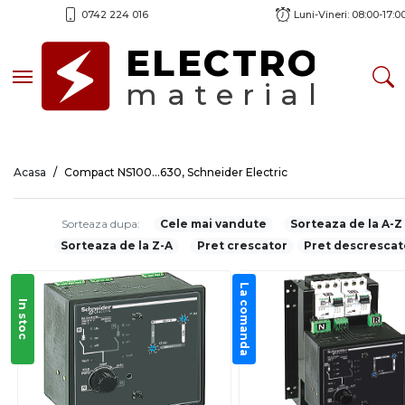
0742 224 016
Luni-Vineri: 08:00-17:0
ELECTRO
Toggle navigation
material
Acasa
Compact NS100...630, Schneider Electric
Sorteaza dupa:
Cele mai vandute
Sorteaza de la A-Z
Sorteaza de la Z-A
Pret crescator
Pret descrescat
La comanda
In stoc