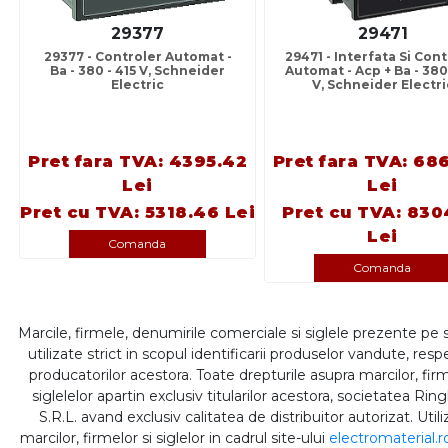
29377
29471
29377 - Controler Automat -
29471 - Interfata Si Cont
Ba - 380 - 415 V, Schneider
Automat - Acp + Ba - 380 
Electric
V, Schneider Electri
Pret fara TVA: 4395.42
Pret fara TVA: 68
Lei
Lei
Pret cu TVA: 5318.46 Lei
Pret cu TVA: 830
Lei
Comanda
Comanda
Marcile, firmele, denumirile comerciale si siglele prezente pe 
utilizate strict in scopul identificarii produselor vandute, respe
producatorilor acestora. Toate drepturile asupra marcilor, firm
siglelelor apartin exclusiv titularilor acestora, societatea Rin
S.R.L. avand exclusiv calitatea de distribuitor autorizat. Util
marcilor, firmelor si siglelor in cadrul site-ului
electromaterial.r