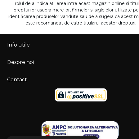
rolul de a indica afilierea intre acest magazin online si titul
drepturilor asupra marcilor, firmelor si siglelelor utilizate p
identificarea produselor vandute sau de a sugera ca acest 
este recomandat de catre titularul acestor drepturi.
Info utile
Despre noi
Contact