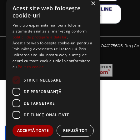
×
Acest site web folosește
cookie-uri
Pentru o experienta mai buna folosim
sisteme de analiza si marketing conform
politicii de protejare a datelor
.
Acest site web folosește cookie-uri pentru a
Website detinut de AE Sagres SRL, CIF: RO40175605, Reg.Co
îmbunătăți experiența utilizatorului. Prin
J08/2727/2018
utilizarea site-ului nostru web, sunteți de
acord cu toate cookie-urile în conformitate
cu
Politica cookie
STRICT NECESARE
DE PERFORMANȚĂ
DE TARGETARE
DE FUNCŢIONALITATE
ACCEPTĂ TOATE
REFUZĂ TOT