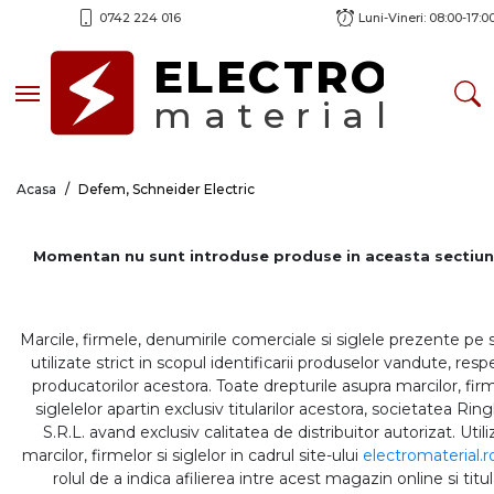
0742 224 016
Luni-Vineri: 08:00-17:0
ELECTRO
Toggle navigation
material
Acasa
Defem, Schneider Electric
Momentan nu sunt introduse produse in aceasta sectiun
Marcile, firmele, denumirile comerciale si siglele prezente pe 
utilizate strict in scopul identificarii produselor vandute, respe
producatorilor acestora. Toate drepturile asupra marcilor, firm
siglelelor apartin exclusiv titularilor acestora, societatea Rin
S.R.L. avand exclusiv calitatea de distribuitor autorizat. Util
marcilor, firmelor si siglelor in cadrul site-ului
electromaterial.r
rolul de a indica afilierea intre acest magazin online si titul