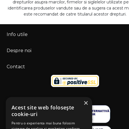
drepturilor asupra marcilor, firmelor si siglelelor utilizate p
identificarea produselor vandute sau de a sugera ca acest 
este recomandat de catre titularul acestor drepturi.
Info utile
Despre noi
Contact
×
Acest site web folosește
cookie-uri
Pentru o experienta mai buna folosim
sisteme de analiza si marketing conform