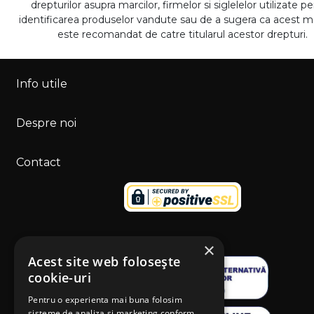
drepturilor asupra marcilor, firmelor si siglelelor utilizate p
identificarea produselor vandute sau de a sugera ca acest 
este recomandat de catre titularul acestor drepturi.
Info utile
Despre noi
Contact
×
Acest site web folosește
cookie-uri
Pentru o experienta mai buna folosim
sisteme de analiza si marketing conform