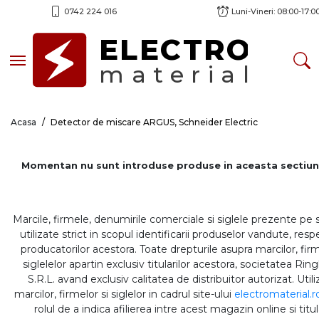
0742 224 016
Luni-Vineri: 08:00-17:0
ELECTRO
Toggle navigation
material
Acasa
Detector de miscare ARGUS, Schneider Electric
Momentan nu sunt introduse produse in aceasta sectiun
Marcile, firmele, denumirile comerciale si siglele prezente pe 
utilizate strict in scopul identificarii produselor vandute, respe
producatorilor acestora. Toate drepturile asupra marcilor, firm
siglelelor apartin exclusiv titularilor acestora, societatea Rin
S.R.L. avand exclusiv calitatea de distribuitor autorizat. Util
marcilor, firmelor si siglelor in cadrul site-ului
electromaterial.r
rolul de a indica afilierea intre acest magazin online si titul